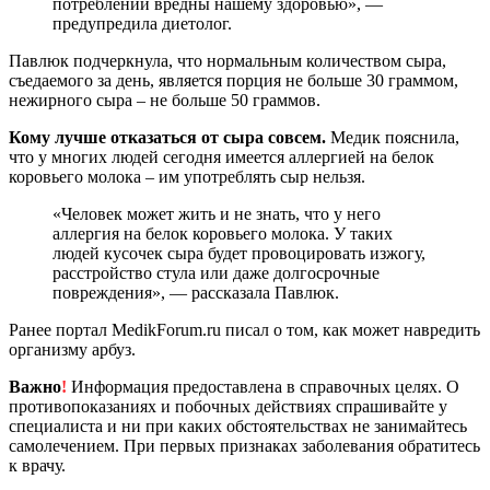
потреблении вредны нашему здоровью», —
предупредила диетолог.
Павлюк подчеркнула, что нормальным количеством сыра,
съедаемого за день, является порция не больше 30 граммом,
нежирного сыра – не больше 50 граммов.
Кому лучше отказаться от сыра совсем.
Медик пояснила,
что у многих людей сегодня имеется аллергией на белок
коровьего молока – им употреблять сыр нельзя.
«Человек может жить и не знать, что у него
аллергия на белок коровьего молока. У таких
людей кусочек сыра будет провоцировать изжогу,
расстройство стула или даже долгосрочные
повреждения», — рассказала Павлюк.
Ранее портал MedikForum.ru писал о том, как может навредить
организму арбуз.
Важно
!
Информация предоставлена в справочных целях. О
противопоказаниях и побочных действиях спрашивайте у
специалиста и ни при каких обстоятельствах не занимайтесь
самолечением. При первых признаках заболевания обратитесь
к врачу.