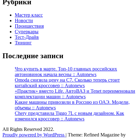
Рубрики
Мастер класс
Новости
Проишествия
Суперкары
Тест-Драйв
Тюнинг
Последние записи
Что купить в марте. Топ-10 главных российских
автоновинок начала весны :: Autonews
Omoda снизила цену на C7. Сколько теперь стоит
китайский кроссовер :: Autonews
«Практик» вместо Life. АвтоВАЗ и Tenet переименовали
комплектации машин :: Autonews
Какие машины привозили в Россию из ОАЭ. Модели,
объемы :: Autonews
Chery представила Tiggo 7L с новым дизайном. Как
изменился кроссовер :: Autonews
All Rights Reserved 2022.
Proudly powered by WordPress
|
Theme: Refined Magazine by