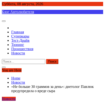
Skip
Суббота, 08 августа, 2026
to
Блог Автолюбителя
content
Главная
Суперкары
Тест-Драйв
Тюнинг
Проишествия
Новости
Найти:
You are Here
Home
Новости
«Не больше 30 граммов за день»: диетолог Павлюк
предупредила о вреде сыра
Новости