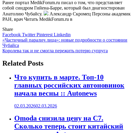
Ранее портал MedikForum.ru писал о том, что представляет
собой синдром Гийена-Барре, который был диагностирован
Анатолию Чубайсу.
Александр Скромец Персоны академик
РАН, врач
Читать MedikForum.ru в
Share
Facebook
Twitter
Pinterest
Linkedin
Навигация
«Частичный паралич лица»: новые подробности о состоянии
Чубайса
по
Королева так и не смогла пережить потерю супруга
записям
Related Posts
Что купить в марте. Топ-10
главных российских автоновинок
начала весны :: Autonews
02.03.2026
02.03.2026
Omoda снизила цену на C7.
Сколько теперь стоит китайский