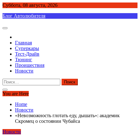
Skip
Суббота, 08 августа, 2026
to
Блог Автолюбителя
content
Главная
Суперкары
Тест-Драйв
Тюнинг
Проишествия
Новости
Найти:
You are Here
Home
Новости
«Невозможность глотать еду, дышать»: академик
Скромец о состоянии Чубайса
Новости