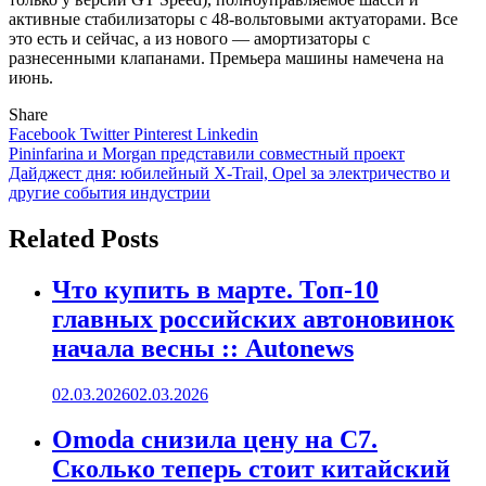
активные стабилизаторы с 48-вольтовыми актуаторами. Все
это есть и сейчас, а из нового — амортизаторы с
разнесенными клапанами. Премьера машины намечена на
июнь.
Share
Facebook
Twitter
Pinterest
Linkedin
Навигация
Pininfarina и Morgan представили совместный проект
Дайджест дня: юбилейный X-Trail, Opel за электричество и
по
другие события индустрии
записям
Related Posts
Что купить в марте. Топ-10
главных российских автоновинок
начала весны :: Autonews
02.03.2026
02.03.2026
Omoda снизила цену на C7.
Сколько теперь стоит китайский