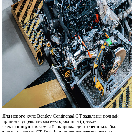
Для нового купе Bentley Continental GT заявлены полный
привод с управляемым вектором тяги (прежде
электронноуправляемая блокировка дифференциала была
только у версии GT Speed), полноуправляемое шасси и