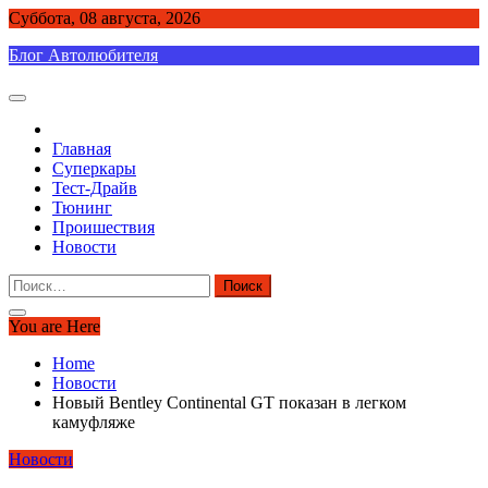
Skip
Суббота, 08 августа, 2026
to
Блог Автолюбителя
content
Главная
Суперкары
Тест-Драйв
Тюнинг
Проишествия
Новости
Найти:
You are Here
Home
Новости
Новый Bentley Continental GT показан в легком
камуфляже
Новости