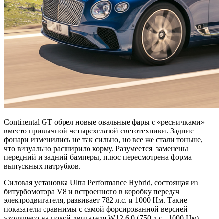
Continental GT обрел новые овальные фары с «ресничками»
вместо привычной четырехглазой светотехники. Задние
фонари изменились не так сильно, но все же стали тоньше,
что визуально расширило корму. Разумеется, заменены
передний и задний бамперы, плюс пересмотрена форма
выпускных патрубков.
Силовая установка Ultra Performance Hybrid, состоящая из
битурбомотора V8 и встроенного в коробку передач
электродвигателя, развивает 782 л.с. и 1000 Нм. Такие
показатели сравнимы с самой форсированной версией
уходящего на покой двигателя W12 6.0 (750 л.с., 1000 Нм),