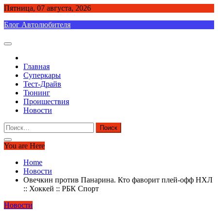
Skip
Пятница, 07 августа, 2026
to
Блог Автолюбителя
content
Главная
Суперкары
Тест-Драйв
Тюнинг
Проишествия
Новости
Найти:
You are Here
Home
Новости
Овечкин против Панарина. Кто фаворит плей-офф НХЛ
:: Хоккей :: РБК Спорт
Новости