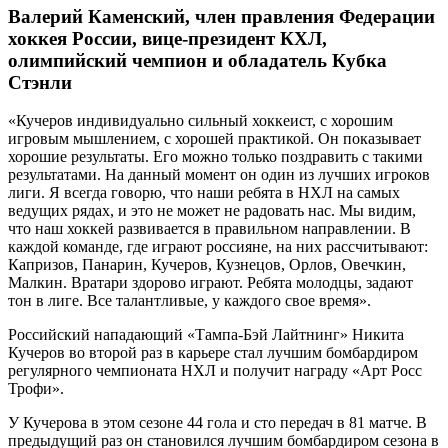
Валерий Каменский, член правления Федерации
хоккея России, вице-президент КХЛ,
олимпийский чемпион и обладатель Кубка
Стэнли
«Кучеров индивидуально сильный хоккеист, с хорошим
игровым мышлением, с хорошей практикой. Он показывает
хорошие результаты. Его можно только поздравить с такими
результатами. На данный момент он один из лучших игроков
лиги. Я всегда говорю, что наши ребята в НХЛ на самых
ведущих рядах, и это не может не радовать нас. Мы видим,
что наш хоккей развивается в правильном направлении. В
каждой команде, где играют россияне, на них рассчитывают:
Капризов, Панарин, Кучеров, Кузнецов, Орлов, Овечкин,
Малкин. Вратари здорово играют. Ребята молодцы, задают
тон в лиге. Все талантливые, у каждого свое время».
Российский нападающий «Тампа-Бэй Лайтнинг» Никита
Кучеров во второй раз в карьере стал лучшим бомбардиром
регулярного чемпионата НХЛ и получит награду «Арт Росс
Трофи».
У Кучерова в этом сезоне 44 гола и сто передач в 81 матче. В
предыдущий раз он становился лучшим бомбардиром сезона в