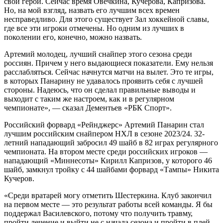
свои герои. Сейчас время Овечкина, Кучерова, Капризова.
Но, на мой взгляд, назвать его лучшим всех времен
несправедливо. Для этого существует Зал хоккейной славы,
где все эти игроки отмечены. Но одним из лучших в
поколении его, конечно, можно назвать.
Артемий молодец, лучший снайпер этого сезона среди
россиян. Причем у него выдающиеся показатели. Ему нельзя
расслабляться. Сейчас начнутся матчи на вылет. Это те игры,
в которых Панарину не удавалось проявить себя с лучшей
стороны. Надеюсь, что он сделал правильные выводы и
выходит с таким же настроем, как и в регулярном
чемпионате», — сказал Дементьев «РБК Спорт».
Российский форвард «Рейнджерс» Артемий Панарин стал
лучшим российским снайпером НХЛ в сезоне 2023/24. 32-
летний нападающий забросил 49 шайб в 82 играх регулярного
чемпионата. На втором месте среди российских игроков —
нападающий «Миннесоты» Кирилл Капризов, у которого 46
шайб, замкнул тройку с 44 шайбами форвард «Тампы» Никита
Кучеров.
«Среди вратарей могу отметить Шестеркина. Клуб закончил
на первом месте — это результат работы всей команды. Я бы
поддержал Василевского, потому что получить травму,
пройти лечение и выйти не с начала сезона и пройти в плей-