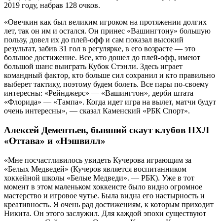
2019 году, набрав 128 очков.
«Овечкин как был великим игроком на протяжении долгих
лет, так он им и остался. Он принес «Вашингтону» большую
пользу, довел их до плей-офф и сам показал высокий
результат, забив 31 гол в регулярке, в его возрасте — это
большое достижение. Все, кто дошел до плей-офф, имеют
большой шанс выиграть Кубок Стэнли. Здесь играет
командный фактор, кто больше сил сохранил и кто правильно
выберет тактику, поэтому будем болеть. Все пары по-своему
интересны: «Рейнджерс» — «Вашингтон», дерби штата
«Флорида» — «Тампа». Когда идет игра на вылет, матчи будут
очень интересны», — сказал Каменский «РБК Спорт».
Алексей Дементьев, бывший скаут клубов НХЛ
«Оттава» и «Нэшвилл»
«Мне посчастливилось увидеть Кучерова играющим за
«Белых Медведей» (Кучеров является воспитанником
хоккейной школы «Белые Медведи». — РБК). Уже в тот
момент в этом маленьком хоккеисте было видно огромное
мастерство и игровое чутье. Была видна его настырность и
креативность. Я очень рад достижениям, к которым приходит
Никита. Он этого заслужил. Для каждой эпохи существуют