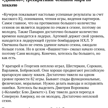
хоккею
«Кучеров показывает настолько успешные результаты за счет
высокого IQ, понимания, чтения игры, видения партнеров.
Самое главное, что на протяжении большого количества
сезонов он является лидером по очкам в сезоне, поэтому он
молодец. Также Панарин достаточно большое количество
времени находится в лидерах. Артемий держит свой уровень,
находится в лидирующей группе бомбардиров НХЛ. У
Овечкина было не очень удачное начало сезона, ожидали
больше голов. Но в целом «Вашингтон» смазал начало сезона,
поэтому Саня молодец. Конечно, хотелось бы большего, но
как есть.
У вратарей и Георгиев неплохо играл, Шестеркин, Сорокин,
Варламов, Бобровский. Они хорошо продвигают российскую
вратарскую школу хоккея. Достаточно тяжело на одном
уровне провести 82 игры. Бывают спады функциональные,
физические, моральные. Нужно делать выводы и исправлять
ошибки. Хотелось бы выделить Дмитрия Воронкова
(«Коламбус Блю Джекетс»). Ему тяжело дался переезд в
Северную Америку, но он молодец. Достаточно неплохой
сезон.