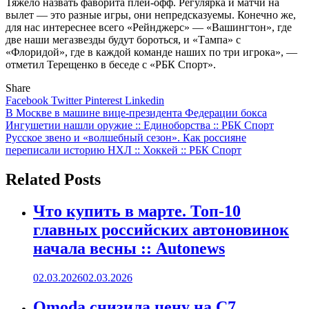
Тяжело назвать фаворита плей-офф. Регулярка и матчи на
вылет — это разные игры, они непредсказуемы. Конечно же,
для нас интереснее всего «Рейнджерс» — «Вашингтон», где
две наши мегазвезды будут бороться, и «Тампа» с
«Флоридой», где в каждой команде наших по три игрока», —
отметил Терещенко в беседе с «РБК Спорт».
Share
Facebook
Twitter
Pinterest
Linkedin
Навигация
В Москве в машине вице-президента Федерации бокса
Ингушетии нашли оружие :: Единоборства :: РБК Спорт
по
Русское звено и «волшебный сезон». Как россияне
записям
переписали историю НХЛ :: Хоккей :: РБК Спорт
Related Posts
Что купить в марте. Топ-10
главных российских автоновинок
начала весны :: Autonews
02.03.2026
02.03.2026
Omoda снизила цену на C7.