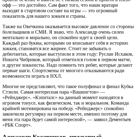
офф — это достойно. Сам факт того, что наши вратари
выходят в стартовом составе на игры — это огромный
показатель для нашего хоккея и страны.
Также на Овечкина оказывается высокое давление со стороны
болельщиков и СМИ. Я знаю, что Александр очень силен
ментально и морально, он спокойно идет к своей цели.
Каждый раз буквы, которыми он вписывает себя в историю
хоккея, становятся все жирнее. Стоит не забывать о
дебютантах, которые выступили в этом году: Руслан Исхаков,
Никита Чибриков, который отметился голом в первом матче,
и другие хоккеисты. Надо помнить тех ребят, которые делают
первые шаги. Спортсмены от многого отказываются ради
возможности играть в НХЛ.
Многие не представляют, что такое полуфинал и финал Кубка
Стэнли. Самая интересная пара «Вашингтон» —
«Рейнджерс». «Кэпиталс» на данный момент находятся в
игровом тонусе, как физическом, так и моральном. Команда
крайней мотивирована на победу. «Рейнджерс» спокойно
закончили регулярку на первом месте, именно поэтому для
меня эта пара будет самой интересной», — заявил Дементьев
«РБК Спорт».
Александр Кожевников, двукратный