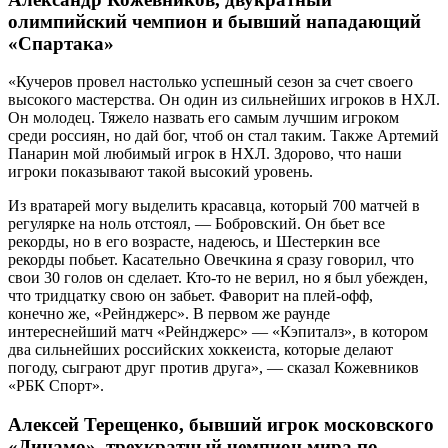
олимпийский чемпион и бывший нападающий
«Спартака»
«Кучеров провел настолько успешный сезон за счет своего
высокого мастерства. Он один из сильнейших игроков в НХЛ.
Он молодец. Тяжело назвать его самым лучшим игроком
среди россиян, но дай бог, чтоб он стал таким. Также Артемий
Панарин мой любимый игрок в НХЛ. Здорово, что наши
игроки показывают такой высокий уровень.
Из вратарей могу выделить красавца, который 700 матчей в
регулярке на ноль отстоял, — Бобровский. Он бьет все
рекорды, но в его возрасте, надеюсь, и Шестеркин все
рекорды побьет. Касательно Овечкина я сразу говорил, что
свои 30 голов он сделает. Кто-то не верил, но я был убежден,
что тридцатку свою он забьет. Фаворит на плей-офф,
конечно же, «Рейнджерс». В первом же раунде
интереснейший матч «Рейнджерс» — «Кэпиталз», в котором
два сильнейших российских хоккеиста, которые делают
погоду, сыграют друг против друга», — сказал Кожевников
«РБК Спорт».
Алексей Терещенко, бывший игрок московского
«Динамо», трехкратный чемпион мира по