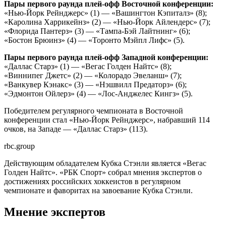
Пары первого раунда плей‑офф Восточной конференции:
«Нью‑Йорк Рейнджерс» (1) — «Вашингтон Кэпиталз» (8);
«Каролина Харрикейнз» (2) — «Нью‑Йорк Айлендерс» (7);
«Флорида Пантерз» (3) — «Тампа‑Бэй Лайтнинг» (6);
«Бостон Брюинз» (4) — «Торонто Мэйпл Лифс» (5).
Пары первого раунда плей‑офф Западной конференции:
«Даллас Старз» (1) — «Вегас Голден Найтс» (8);
«Виннипег Джетс» (2) — «Колорадо Эвеланш» (7);
«Ванкувер Кэнакс» (3) — «Нэшвилл Предаторз» (6);
«Эдмонтон Ойлерз» (4) — «Лос‑Анджелес Кингз» (5).
Победителем регулярного чемпионата в Восточной
конференции стал «Нью‑Йорк Рейнджерс», набравший 114
очков, на Западе — «Даллас Старз» (113).
rbc.group
Действующим обладателем Кубка Стэнли является «Вегас
Голден Найтс». «РБК Спорт» собрал мнения экспертов о
достижениях российских хоккеистов в регулярном
чемпионате и фаворитах на завоевание Кубка Стэнли.
Мнение экспертов