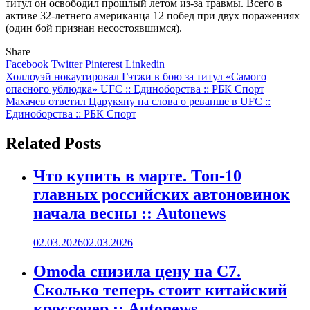
титул он освободил прошлый летом из-за травмы. Всего в
активе 32-летнего американца 12 побед при двух поражениях
(один бой признан несостоявшимся).
Share
Facebook
Twitter
Pinterest
Linkedin
Навигация
Холлоуэй нокаутировал Гэтжи в бою за титул «Cамого
опасного ублюдка» UFC :: Единоборства :: РБК Спорт
по
Махачев ответил Царукяну на слова о реванше в UFC ::
записям
Единоборства :: РБК Спорт
Related Posts
Что купить в марте. Топ-10
главных российских автоновинок
начала весны :: Autonews
02.03.2026
02.03.2026
Omoda снизила цену на C7.
Сколько теперь стоит китайский
кроссовер :: Autonews