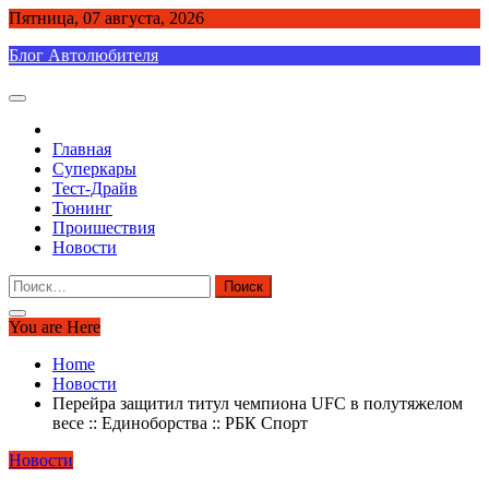
Skip
Пятница, 07 августа, 2026
to
Блог Автолюбителя
content
Главная
Суперкары
Тест-Драйв
Тюнинг
Проишествия
Новости
Найти:
You are Here
Home
Новости
Перейра защитил титул чемпиона UFC в полутяжелом
весе :: Единоборства :: РБК Спорт
Новости