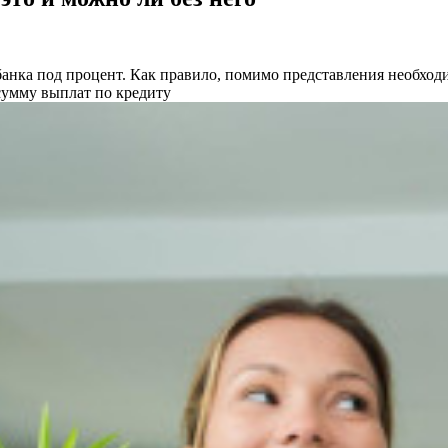
 банка под процент. Как правило, помимо представления необхо
сумму выплат по кредиту