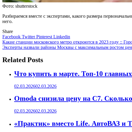
Фото: shutterstock
Разбираемся вместе с экспертами, какого размера первоначаль
него.
Share
Facebook
Twitter
Pinterest
Linkedin
Навигация
Какие станции московского метро откроются в 2023 году :: Го
Эксперты назвали районы Москвы с максимальным ростом цен 
по
записям
Related Posts
Что купить в марте. Топ-10 главных
02.03.2026
02.03.2026
Omoda снизила цену на C7. Сколько 
02.03.2026
02.03.2026
«Практик» вместо Life. АвтоВАЗ и 