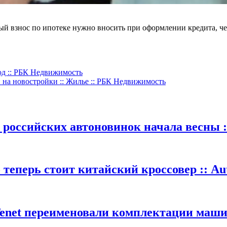
ный взнос по ипотеке нужно вносить при оформлении кредита, че
род :: РБК Недвижимость
на новостройки :: Жилье :: РБК Недвижимость
 российских автоновинок начала весны :
теперь стоит китайский кроссовер :: Au
Tenet переименовали комплектации машин