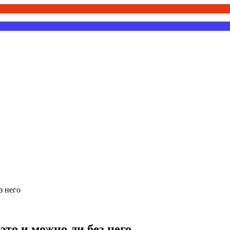
з него
это и можно ли без него