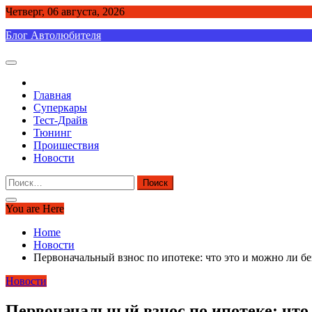
Skip
Четверг, 06 августа, 2026
to
Блог Автолюбителя
content
Главная
Суперкары
Тест-Драйв
Тюнинг
Проишествия
Новости
Найти:
You are Here
Home
Новости
Первоначальный взнос по ипотеке: что это и можно ли бе
Новости
Первоначальный взнос по ипотеке: что 