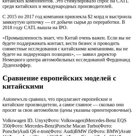
китайских компонентов. Это стимулировало спрос на CATL
среди китайских и международных производителей.
С 2015 по 2017 год компания привлекла $2 млрд и выстроила
замкнутую цепочку — от добычи сырья до переработки. В
2018 году CATL вышла на IPO.
«Промышленность знает, что Китай очень важен. Если вы не
будете поддерживать контакт, вести бизнес и проводить
совместные исследования с китайскими компаниями, вы не
будете на лидирующих позициях», — заявил директор
Немецкого центра автомобильных исследований Фердинанд
Дуденхеффер.
Сравнение европейских моделей с
китайскими
Autonews.ru сравнил, что предлагают европейские и
китайские производители, а самое главное — сколько они
просят за свои автомобили (цены указаны ориентировочные).
Volkswagen ID. Unyx(Фото: Volkswagen)Mercedes‑Benz EQS
350(Фото: Mercedes‑Benz)Porsche Macan Turbo(Фото:
Porsche)Audi Q6 e-tron(Фото: Audi)BMW i5(Фото: BMW)Avatr