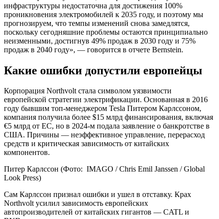
инфраструктуры недостаточна для достижения 100%
проникновения электромобилей к 2035 году, и поэтому мы
прогнозируем, что темпы изменений снова замедлятся,
поскольку сегодняшние проблемы остаются принципиально
неизменными, достигнув 49% продаж в 2030 году и 75%
продаж в 2040 году», — говорится в отчете Bernstein.
Какие ошибки допустили европейцы
Корпорация Northvolt
стала символом
уязвимости
европейской стратегии электрификации. Основанная в 2016
году бывшим топ-менеджером Tesla Питером
Карлссоном
,
компания получила более $15 млрд финансирования, включая
€5 млрд от ЕС, но в 2024-м подала заявление о банкротстве в
США. Причины — неэффективное управление, перерасход
средств и критическая зависимость от китайских
компонентов.
Питер Карлссон
(Фото: IMAGO / Chris Emil Janssen / Global
Look Press)
Сам Карлссон признал ошибки и ушел в отставку. Крах
Northvolt усилил зависимость европейских
автопроизводителей от китайских гигантов — CATL и