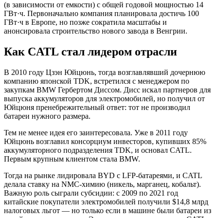
(в зависимости от емкости) с общей годовой мощностью 14
ГВт·ч. Первоначально компания планировала достичь 100
ГВт·ч в Европе, но позже сократила масштабы и
анонсировала строительство нового завода в Венгрии.
Как CATL стал лидером отрасли
В 2010 году Цзэн Юйцюнь, тогда возглавлявший дочернюю
компанию японской TDK, встретился с менеджером по
закупкам BMW Гербертом Диссом. Дисс искал партнеров для
выпуска аккумуляторов для электромобилей, но получил от
Юйцюня пренебрежительный ответ: тот не производил
батареи нужного размера.
Тем не менее идея его заинтересовала. Уже в 2011 году
Юйцюнь возглавил консорциум инвесторов, купивших 85%
аккумуляторного подразделения TDK, и основал CATL.
Первым крупным клиентом стала BMW.
Тогда на рынке лидировала BYD с LFP-батареями, и CATL
делала ставку на NMC-химию (никель, марганец, кобальт).
Важную роль сыграли субсидии: с 2009 по 2021 год
китайские покупатели электромобилей получили $14,8 млрд
налоговых льгот — но только если в машине были батареи из