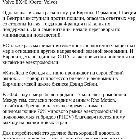
Volvo EX40
(Фото: Volvo)
Однако шаг вызвал раскол внутри Европы: Германия, Швеция
и Венгрия выступили против пошлин, опасаясь ответных мер
со стороны Китая, тогда как Франция и Италия их
поддержали. Да и сами китайцы начали переговоры по
минимизации последствий.
ЕС также рассматривает возможность аналогичных защитных
мер в отношении других направлений зеленой экономики. И
Европа здесь не одинока: США также повысили пошлины на
китайские электромобили.
«Китайские бренды активно проникают на европейский
рынок», — говорит профессор бизнеса и экономики в
Бирмингемской школе бизнеса Дэвид Бейли.
В 2024 году в мире было продано 17 млн электромобилей.
Между тем, согласно последним данным Rho Motion,
китайские бренды в настоящее время занимают
ошеломляющие 76% мирового рынка электромобилей и
подключаемых гибридов (PHEV) благодаря постоянному
выходу на рынки новых стран.
Для потребителей это должно быть хорошей новостью,
потому что приведет к появлению более качественных и