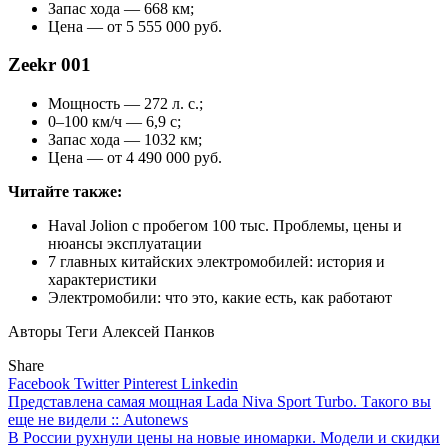
Запас хода — 668 км;
Цена — от 5 555 000 руб.
Zeekr 001
Мощность — 272 л. с.;
0–100 км/ч — 6,9 с;
Запас хода — 1032 км;
Цена — от 4 490 000 руб.
Читайте также:
Haval Jolion с пробегом 100 тыс. Проблемы, цены и
нюансы эксплуатации
7 главных китайских электромобилей: история и
характеристики
Электромобили: что это, какие есть, как работают
Авторы Теги
Алексей Панков
Share
Facebook
Twitter
Pinterest
Linkedin
Навигация
Представлена самая мощная Lada Niva Sport Turbo. Такого вы
еще не видели :: Autonews
по
В России рухнули цены на новые иномарки. Модели и скидки