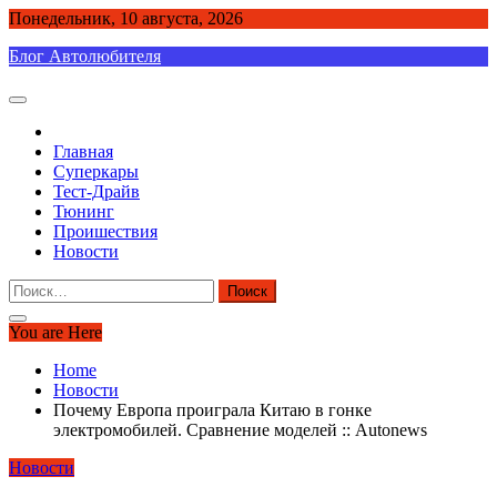
Skip
Понедельник, 10 августа, 2026
to
Блог Автолюбителя
content
Главная
Суперкары
Тест-Драйв
Тюнинг
Проишествия
Новости
Найти:
You are Here
Home
Новости
Почему Европа проиграла Китаю в гонке
электромобилей. Сравнение моделей :: Autonews
Новости