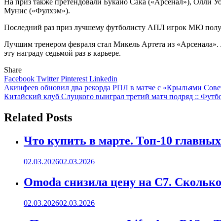
На приз также претендовали Букайо Сака («Арсенал»), Олли У
Мунис («Фулхэм»).
Последний раз приз лучшему футболисту АПЛ игрок МЮ получ
Лучшим тренером февраля стал Микель Артета из «Арсенала».
эту награду седьмой раз в карьере.
Share
Facebook
Twitter
Pinterest
Linkedin
Навигация
Акинфеев обновил два рекорда РПЛ в матче с «Крыльями Совет
Китайский клуб Слуцкого выиграл третий матч подряд :: Футбо
по
записям
Related Posts
Что купить в марте. Топ-10 главных
02.03.2026
02.03.2026
Omoda снизила цену на C7. Сколько 
02.03.2026
02.03.2026