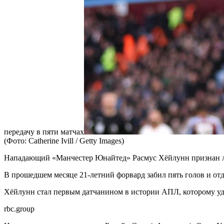
передачу в пяти матчах
(Фото: Catherine Ivill / Getty Images)
Нападающий «Манчестер Юнайтед» Расмус Хёйлунн признан лу
В прошедшем месяце 21-летний форвард забил пять голов и отд
Хёйлунн стал первым датчанином в истории АПЛ, которому уда
rbc.group