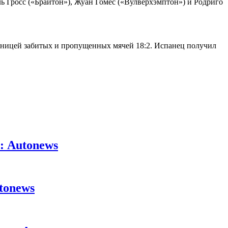
ь Гросс («Брайтон»), Жуан Гомес («Вулверхэмптон») и Родриго
зницей забитых и пропущенных мячей 18:2. Испанец получил
: Autonews
tonews