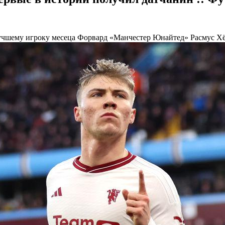
учшему игроку месеца
Форвард «Манчестер Юнайтед» Расмус Хёй