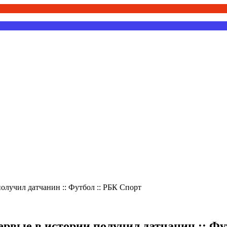
лучил датчанин :: Футбол :: РБК Спорт
рвые в истории получил датчанин :: Фу