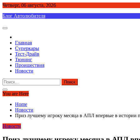
Skip
Четверг, 06 августа, 2026
to
Блог Автолюбителя
content
Главная
Суперкары
Тест-Драйв
Тюнинг
Проишествия
Новости
Найти:
You are Here
Home
Новости
Приз лучшему игроку месяца в АПЛ впервые в истории по
Новости
Приз лучшему игроку месяца в АПЛ впе