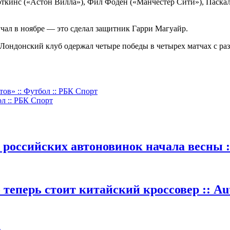
откинс («Астон Вилла»), Фил Фоден («Манчестер Сити»), Паскал
ал в ноябре — это сделал защитник Гарри Магуайр.
 Лондонский клуб одержал четыре победы в четырех матчах с ра
ов» :: Футбол :: РБК Спорт
л :: РБК Спорт
 российских автоновинок начала весны :
теперь стоит китайский кроссовер :: Au