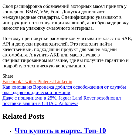
Своя расшифровка обозначений моторных масел принята у
концернов BMW, VW, Ford. Допуски дополняют
международные стандарты. Спецификацию указывают в
инструкции по эксплуатации машиной, а особую кодировку
наносят на упаковку смазочного материала.
Поэтому при покупке расходников учитывайте класс по SAE,
API и допуски производителей. Это позволит найти
качественный, подходящий продукт для вашей модели
автомобиля. А купить АКБ или масло лучше в
специализированном магазине, где вы получите гарантию и
подробную техническую консультацию.
Share
Facebook
Twitter
Pinterest
Linkedin
Навигация
Как юноша из Воронежа добился освобождения от службы
благодаря юридической помощи
по
Даже с пошлинами в 25%. Jaguar Land Rover возобновил
записям
поставки машин в США :: Autonews
Related Posts
Что купить в марте. Топ-10