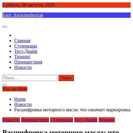
Skip
Суббота, 08 августа, 2026
to
Блог Автолюбителя
content
Главная
Суперкары
Тест-Драйв
Тюнинг
Проишествия
Новости
Найти:
You are Here
Home
Новости
Расшифровка моторного масла: что означает маркировка
Новости
Проишествия
Суперкары
Тест-Драйв
Тюнинг
Расшифровка моторного масла: что