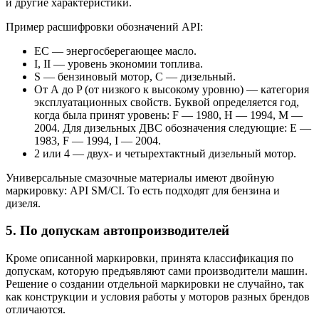
и другие характеристики.
Пример расшифровки обозначений API:
EC — энергосберегающее масло.
I, II — уровень экономии топлива.
S — бензиновый мотор, C — дизельный.
От А до P (от низкого к высокому уровню) — категория
эксплуатационных свойств. Буквой определяется год,
когда была принят уровень: F — 1980, H — 1994, M —
2004. Для дизельных ДВС обозначения следующие: E —
1983, F — 1994, I — 2004.
2 или 4 — двух- и четырехтактный дизельный мотор.
Универсальные смазочные материалы имеют двойную
маркировку: API SM/CI. То есть подходят для бензина и
дизеля.
5. По допускам автопроизводителей
Кроме описанной маркировки, принята классификация по
допускам, которую предъявляют сами производители машин.
Решение о создании отдельной маркировки не случайно, так
как конструкции и условия работы у моторов разных брендов
отличаются.