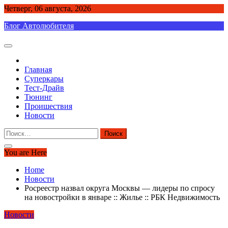
Skip
Четверг, 06 августа, 2026
to
Блог Автолюбителя
content
Главная
Суперкары
Тест-Драйв
Тюнинг
Проишествия
Новости
Найти:
You are Here
Home
Новости
Росреестр назвал округа Москвы — лидеры по спросу
на новостройки в январе :: Жилье :: РБК Недвижимость
Новости