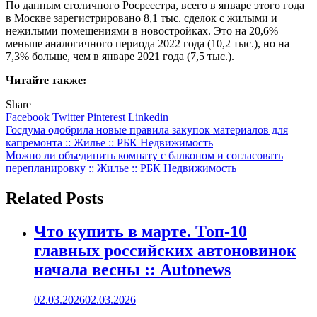
По данным столичного Росреестра, всего в январе этого года
в Москве зарегистрировано 8,1 тыс. сделок с жилыми и
нежилыми помещениями в новостройках. Это на 20,6%
меньше аналогичного периода 2022 года (10,2 тыс.), но на
7,3% больше, чем в январе 2021 года (7,5 тыс.).
Читайте также:
Share
Facebook
Twitter
Pinterest
Linkedin
Навигация
Госдума одобрила новые правила закупок материалов для
капремонта :: Жилье :: РБК Недвижимость
по
Можно ли объединить комнату с балконом и согласовать
записям
перепланировку :: Жилье :: РБК Недвижимость
Related Posts
Что купить в марте. Топ-10
главных российских автоновинок
начала весны :: Autonews
02.03.2026
02.03.2026