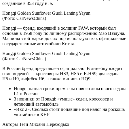
созданное в 353 году н. э.
Hongqi Golden Sunflower Guoli Lanting Yayun
(Фото: CarNewsChina)
Hongqi — бренд, входящий в холдинг FAW, который был
основан в 1958 году по личному распоряжению Мао Цзэдуна.
Машины этой марки до сих пор используют как официальные
государственные автомобили Китая.
Hongqi Golden Sunflower Guoli Lanting Yayun
(Фото: CarNewsChina)
В России бренд представлен официально. В линейку входит
семь моделей — кроссоверы HS3, HS5 и E-HS9, два седана —
H5 и H9, лифтбек H6, а также минивэн HQ9.
Hongqi назвал сроки премьеры нового люксового седана
L1 в России
3 новинки от Hongqi: «умные» седан, кроссовер и
летающий автомобиль
«Икс 2». Сколько стоят попавшие под налог на роскошь
«китайцы» в КНР
Авторы Теги
Михаил Переходько