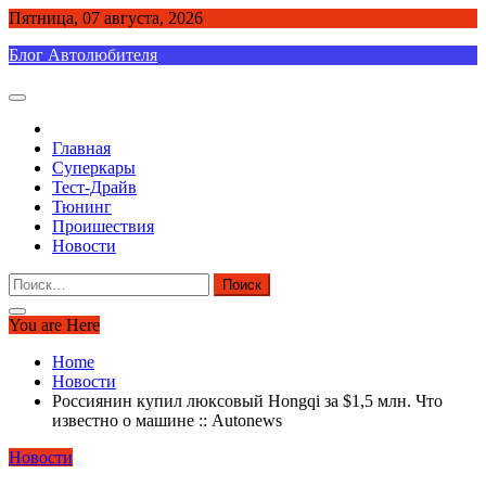
Skip
Пятница, 07 августа, 2026
to
Блог Автолюбителя
content
Главная
Суперкары
Тест-Драйв
Тюнинг
Проишествия
Новости
Найти:
You are Here
Home
Новости
Россиянин купил люксовый Hongqi за $1,5 млн. Что
известно о машине :: Autonews
Новости