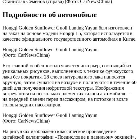
Станислав Семенов (справа)
(Фото: CarNewsChina)
Подробности об автомобиле
Hongqi Golden Sunflower Guoli Lanting Yayun был изготовлен
на заказ на основе модели Hongqi L5, которая используется в
качестве официального государственного автомобиля в Китае.
Hongqi Golden Sunflower Guoli Lanting Yayun
(Фото: CarNewsChina)
Его главной особенностью является интерьер, состоящий из
уникальных рисунков, выполненных в технике фучжоуского
лака без покрытия. 28 слоев натурального лака наносятся
вручную, затем сушатся на воздухе и полируются в течение 60
дней для получения нефритовой текстуры. Изображения
встречаются на нескольких элементах салона автомобиля —
на передней панели перед пассажиром, на потолке и возле
головы задних пассажиров.
Hongqi Golden Sunflower Guoli Lanting Yayun
(Фото: CarNewsChina)
На рисунках изображено классическое произведение
китайской каллиграфии «Предисловие к павильону орхидей»,