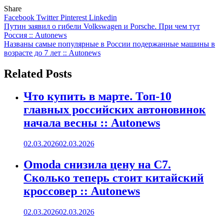
Share
Facebook
Twitter
Pinterest
Linkedin
Навигация
Путин заявил о гибели Volkswagen и Porsche. При чем тут
Россия :: Autonews
по
Названы самые популярные в России подержанные машины в
записям
возрасте до 7 лет :: Autonews
Related Posts
Что купить в марте. Топ-10
главных российских автоновинок
начала весны :: Autonews
02.03.2026
02.03.2026
Omoda снизила цену на C7.
Сколько теперь стоит китайский
кроссовер :: Autonews
02.03.2026
02.03.2026