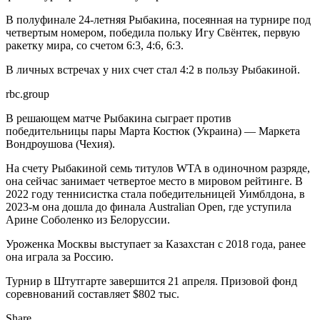
В полуфинале 24-летняя Рыбакина, посеянная на турнире под
четвертым номером, победила польку Игу Свёнтек, первую
ракетку мира, со счетом 6:3, 4:6, 6:3.
В личных встречах у них счет стал 4:2 в пользу Рыбакиной.
rbc.group
В решающем матче Рыбакина сыграет против
победительницы пары Марта Костюк (Украина) — Маркета
Вондроушова (Чехия).
На счету Рыбакиной семь титулов WTA в одиночном разряде,
она сейчас занимает четвертое место в мировом рейтинге. В
2022 году теннисистка стала победительницей Уимблдона, в
2023-м она дошла до финала Australian Open, где уступила
Арине Соболенко из Белоруссии.
Уроженка Москвы выступает за Казахстан с 2018 года, ранее
она играла за Россию.
Турнир в Штутгарте завершится 21 апреля. Призовой фонд
соревнований составляет $802 тыс.
Share