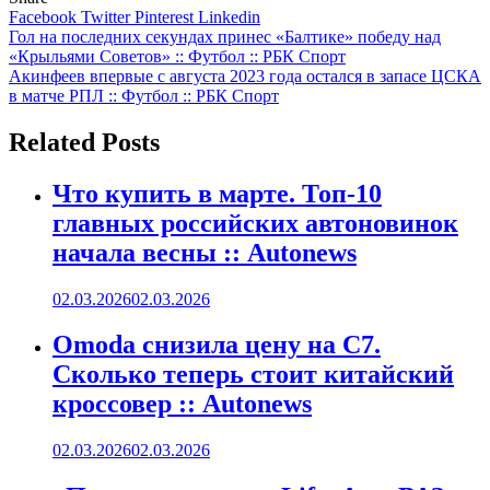
Facebook
Twitter
Pinterest
Linkedin
Навигация
Гол на последних секундах принес «Балтике» победу над
«Крыльями Советов» :: Футбол :: РБК Спорт
по
Акинфеев впервые с августа 2023 года остался в запасе ЦСКА
записям
в матче РПЛ :: Футбол :: РБК Спорт
Related Posts
Что купить в марте. Топ-10
главных российских автоновинок
начала весны :: Autonews
02.03.2026
02.03.2026
Omoda снизила цену на C7.
Сколько теперь стоит китайский
кроссовер :: Autonews
02.03.2026
02.03.2026