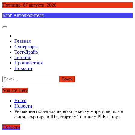
Skip
Пятница, 07 августа, 2026
to
Блог Автолюбителя
content
Главная
Суперкары
Тест-Драйв
Тюнинг
Проишествия
Новости
Найти:
You are Here
Home
Новости
Рыбакина победила первую ракетку мира и вышла в
финал турнира в Штутгарте :: Теннис :: РБК Спорт
Новости