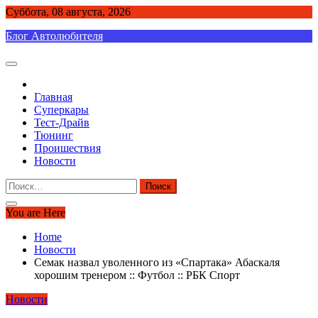
Skip
Суббота, 08 августа, 2026
to
Блог Автолюбителя
content
Главная
Суперкары
Тест-Драйв
Тюнинг
Проишествия
Новости
Найти:
You are Here
Home
Новости
Семак назвал уволенного из «Спартака» Абаскаля
хорошим тренером :: Футбол :: РБК Спорт
Новости