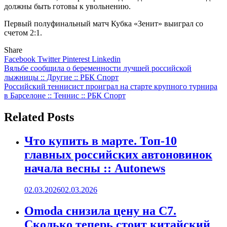
должны быть готовы к увольнению.
Первый полуфинальный матч Кубка «Зенит» выиграл со
счетом 2:1.
Share
Facebook
Twitter
Pinterest
Linkedin
Навигация
Вяльбе сообщила о беременности лучшей российской
лыжницы :: Другие :: РБК Спорт
по
Российский теннисист проиграл на старте крупного турнира
записям
в Барселоне :: Теннис :: РБК Спорт
Related Posts
Что купить в марте. Топ-10
главных российских автоновинок
начала весны :: Autonews
02.03.2026
02.03.2026
Omoda снизила цену на C7.
Сколько теперь стоит китайский