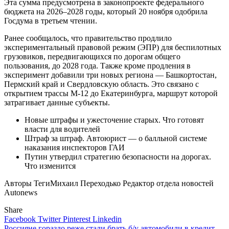
Эта сумма предусмотрена в законопроекте федерального
бюджета на 2026–2028 годы, который 20 ноября одобрила
Госдума в третьем чтении.
Ранее сообщалось, что правительство продлило
экспериментальный правовой режим (ЭПР) для беспилотных
грузовиков, передвигающихся по дорогам общего
пользования, до 2028 года. Также кроме продления в
эксперимент добавили три новых региона — Башкортостан,
Пермский край и Свердловскую область. Это связано с
открытием трассы М-12 до Екатеринбурга, маршрут которой
затрагивает данные субъекты.
Новые штрафы и ужесточение старых. Что готовят
власти для водителей
Штраф за штраф. Автоюрист — о балльной системе
наказания инспекторов ГАИ
Путин утвердил стратегию безопасности на дорогах.
Что изменится
Авторы Теги
Михаил Переходько Редактор отдела новостей
Autonews
Share
Facebook
Twitter
Pinterest
Linkedin
Россияне гораздо реже стали брать б/у автомобили в кредит.