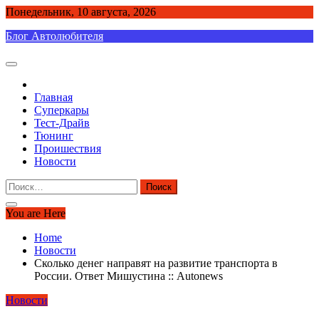
Skip
Понедельник, 10 августа, 2026
to
Блог Автолюбителя
content
Главная
Суперкары
Тест-Драйв
Тюнинг
Проишествия
Новости
Найти:
You are Here
Home
Новости
Сколько денег направят на развитие транспорта в
России. Ответ Мишустина :: Autonews
Новости