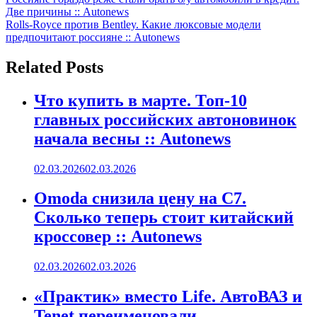
Навигация
Две причины :: Autonews
по
Rolls-Royce против Bentley. Какие люксовые модели
записям
предпочитают россияне :: Autonews
Related Posts
Что купить в марте. Топ-10
главных российских автоновинок
начала весны :: Autonews
02.03.2026
02.03.2026
Omoda снизила цену на C7.
Сколько теперь стоит китайский
кроссовер :: Autonews
02.03.2026
02.03.2026
«Практик» вместо Life. АвтоВАЗ и
Tenet переименовали