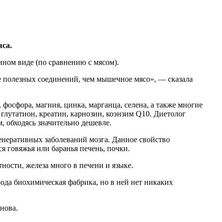
яса.
ном виде (по сравнению с мясом).
е полезных соединений, чем мышечное мясо», — сказала
фосфора, магния, цинка, марганца, селена, а также многие
лутатион, креатин, карнозин, коэнзим Q10. Диетолог
 обходясь значительно дешевле.
енеративных заболеваний мозга. Данное свойство
 говяжья или баранья печень, почки.
ности, железа много в печени и языке.
рода биохимическая фабрика, но в ней нет никаких
нова.