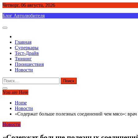
Skip
Четверг, 06 августа, 2026
to
Блог Автолюбителя
content
Главная
Суперкары
Тест-Драйв
Тюнинг
Проишествия
Новости
Найти:
You are Here
Home
Новости
«Содержат больше полезных соединений чем мясо»: врач
Новости
«Содержат больше полезных соединений