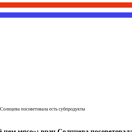
 Солнцева посоветовала есть субпродукты
 чем мясо»: врач Солнцева посоветовал