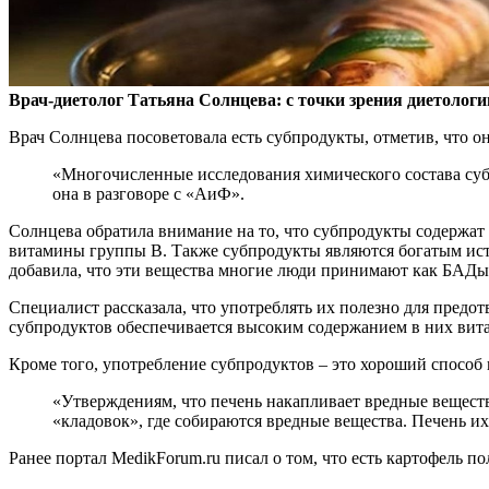
Врач-диетолог Татьяна Солнцева: с точки зрения диетолог
Врач Солнцева посоветовала есть
субпродукты, отметив, что 
«Многочисленные исследования химического состава субп
она в разговоре с «АиФ».
Солнцева обратила внимание на то, что субпродукты содержат 
витамины группы В. Также субпродукты являются богатым исто
добавила, что эти вещества многие люди принимают как БАДы,
Специалист рассказала, что употреблять их полезно для пред
субпродуктов обеспечивается высоким содержанием в них вита
Кроме того, употребление субпродуктов – это хороший способ 
«Утверждениям, что печень накапливает вредные вещества
«кладовок», где собираются вредные вещества. Печень их
Ранее портал MedikForum.ru писал о том, что есть картофель п