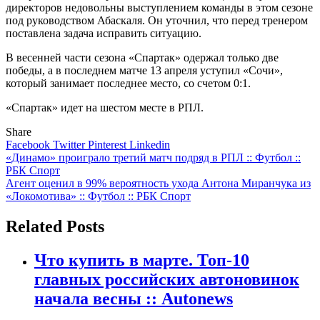
директоров недовольны выступлением команды в этом сезоне
под руководством Абаскаля. Он уточнил, что перед тренером
поставлена задача исправить ситуацию.
В весенней части сезона «Спартак» одержал только две
победы, а в последнем матче 13 апреля уступил «Сочи»,
который занимает последнее место, со счетом 0:1.
«Спартак» идет на шестом месте в РПЛ.
Share
Facebook
Twitter
Pinterest
Linkedin
Навигация
«Динамо» проиграло третий матч подряд в РПЛ :: Футбол ::
РБК Спорт
по
Агент оценил в 99% вероятность ухода Антона Миранчука из
записям
«Локомотива» :: Футбол :: РБК Спорт
Related Posts
Что купить в марте. Топ-10
главных российских автоновинок
начала весны :: Autonews