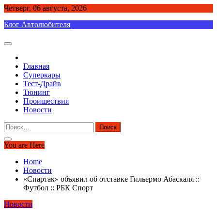
Skip
Четверг, 06 августа, 2026
to
Блог Автолюбителя
content
Главная
Суперкары
Тест-Драйв
Тюнинг
Проишествия
Новости
Найти:
You are Here
Home
Новости
«Спартак» объявил об отставке Гильермо Абаскаля ::
Футбол :: РБК Спорт
Новости