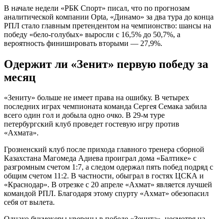
В начале недели «РБК Спорт» писал, что по прогнозам
аналитической компании Opta, «Динамо» за два тура до конца
РПЛ стало главным претендентом на чемпионство: шансы на
победу «бело-голубых» выросли с 16,5% до 50,7%, а
вероятность финишировать вторыми — 27,9%.
Одержит ли «Зенит» первую победу за
месяц
«Зениту» больше не имеет права на ошибку. В четырех
последних играх чемпионата команда Сергея Семака забила
всего один гол и добыла одно очко. В 29-м туре
петербургский клуб проведет гостевую игру против
«Ахмата».
Грозненский клуб после прихода главного тренера сборной
Казахстана Магомеда Адиева проиграл дома «Балтике» с
разгромным счетом 1:7, а следом одержал пять побед подряд с
общим счетом 11:2. В частности, обыграл в гостях ЦСКА и
«Краснодар». В отрезке с 20 апреле «Ахмат» является лучшей
командой РПЛ. Благодаря этому спурту «Ахмат» обезопасил
себя от вылета.
Однако букмекеры уверены в победе «Зенита», несмотря на