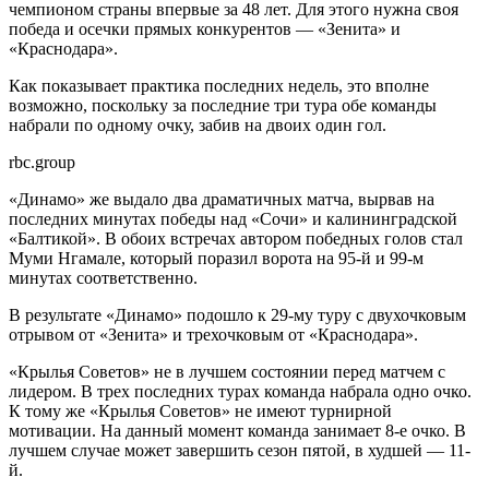
чемпионом страны впервые за 48 лет. Для этого нужна своя
победа и осечки прямых конкурентов — «Зенита» и
«Краснодара».
Как показывает практика последних недель, это вполне
возможно, поскольку за последние три тура обе команды
набрали по одному очку, забив на двоих один гол.
rbc.group
«Динамо» же выдало два драматичных матча, вырвав на
последних минутах победы над «Сочи» и калининградской
«Балтикой». В обоих встречах автором победных голов стал
Муми Нгамале, который поразил ворота на 95-й и 99-м
минутах соответственно.
В результате «Динамо» подошло к 29-му туру с двухочковым
отрывом от «Зенита» и трехочковым от «Краснодара».
«Крылья Советов» не в лучшем состоянии перед матчем с
лидером. В трех последних турах команда набрала одно очко.
К тому же «Крылья Советов» не имеют турнирной
мотивации. На данный момент команда занимает 8-е очко. В
лучшем случае может завершить сезон пятой, в худшей — 11-
й.