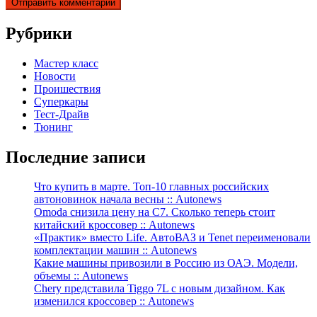
Рубрики
Мастер класс
Новости
Проишествия
Суперкары
Тест-Драйв
Тюнинг
Последние записи
Что купить в марте. Топ-10 главных российских
автоновинок начала весны :: Autonews
Omoda снизила цену на C7. Сколько теперь стоит
китайский кроссовер :: Autonews
«Практик» вместо Life. АвтоВАЗ и Tenet переименовали
комплектации машин :: Autonews
Какие машины привозили в Россию из ОАЭ. Модели,
объемы :: Autonews
Chery представила Tiggo 7L с новым дизайном. Как
изменился кроссовер :: Autonews