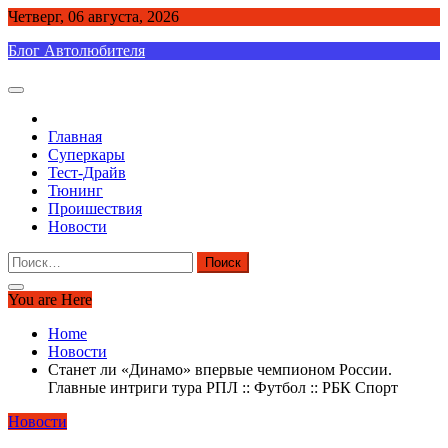
Skip
Четверг, 06 августа, 2026
to
Блог Автолюбителя
content
Главная
Суперкары
Тест-Драйв
Тюнинг
Проишествия
Новости
Найти:
You are Here
Home
Новости
Станет ли «Динамо» впервые чемпионом России.
Главные интриги тура РПЛ :: Футбол :: РБК Спорт
Новости