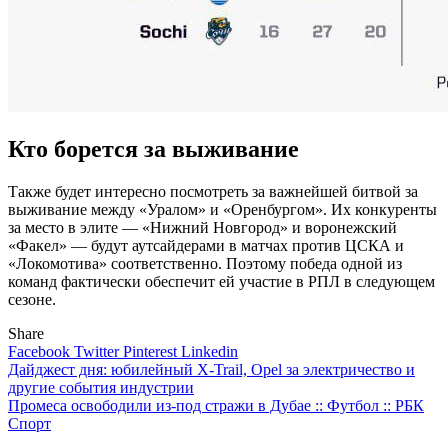
Кто борется за выживание
Также будет интересно посмотреть за важнейшей битвой за
выживание между «Уралом» и «Оренбургом». Их конкуренты
за место в элите — «Нижний Новгород» и воронежский
«Факел» — будут аутсайдерами в матчах против ЦСКА и
«Локомотива» соответственно. Поэтому победа одной из
команд фактически обеспечит ей участие в РПЛ в следующем
сезоне.
Share
Facebook
Twitter
Pinterest
Linkedin
Навигация
Дайджест дня: юбилейный X-Trail, Opel за электричество и
другие события индустрии
по
Промеса освободили из-под стражи в Дубае :: Футбол :: РБК
записям
Спорт