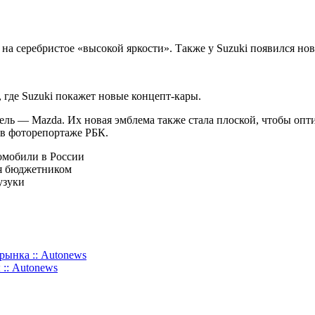
а серебристое «высокой яркости». Также у Suzuki появился но
 где Suzuki покажет новые концепт-кары.
ель — Mazda. Их новая эмблема также стала плоской, чтобы опт
 в фоторепортаже РБК.
томобили в России
ся бюджетником
узуки
рынка :: Autonews
:: Autonews