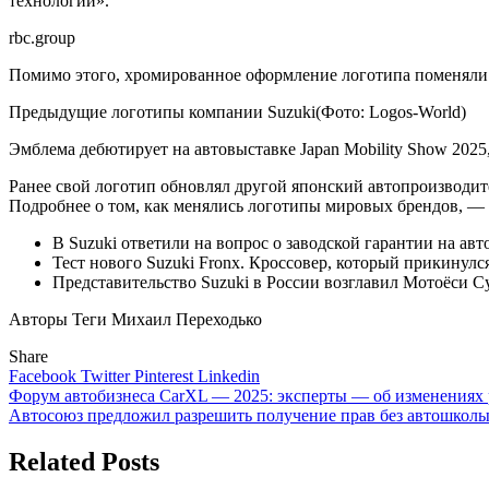
технологий».
rbc.group
Помимо этого, хромированное оформление логотипа поменяли н
Предыдущие логотипы компании Suzuki(Фото: Logos-World)
Эмблема дебютирует на автовыставке Japan Mobility Show 2025,
Ранее свой логотип обновлял другой японский автопроизводит
Подробнее о том, как менялись логотипы мировых брендов, —
В Suzuki ответили на вопрос о заводской гарантии на ав
Тест нового Suzuki Fronx. Кроссовер, который прикинул
Представительство Suzuki в России возглавил Мотоёси С
Авторы Теги Михаил Переходько
Share
Facebook
Twitter
Pinterest
Linkedin
Навигация
Форум автобизнеса CarXL — 2025: эксперты — об изменениях 
Автосоюз предложил разрешить получение прав без автошколы 
по
записям
Related Posts