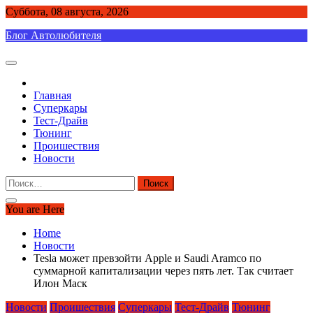
Skip
Суббота, 08 августа, 2026
to
Блог Автолюбителя
content
Главная
Суперкары
Тест-Драйв
Тюнинг
Проишествия
Новости
Найти:
You are Here
Home
Новости
Tesla может превзойти Apple и Saudi Aramco по
суммарной капитализации через пять лет. Так считает
Илон Маск
Новости
Проишествия
Суперкары
Тест-Драйв
Тюнинг