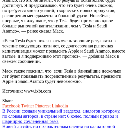
Aramco. Но это не значит, что результат обязательно будет
достигнут. Я предсказываю, что это будет очень сложно,
потребуется много усилий, творческих новых продуктов,
расширения менеджмента и большой удачи. Но сейчас,
впервые, я вижу шанс, что у Tesla будет примерно вдвое
больше рыночной капитализации, чем у Tesla и Saudi
Aramco», — ранее сказал Маск.
«Если Tesla будет показывать очень хорошие результаты в
течение следующих пяти лет, ее долгосрочная рыночная
капитализация может превысить Apple и Saudi Aramco, вместе
взятые, и я поддерживаю этот прогноз», — добавил Маск в
свежем сообщении.
Маск также пояснил, что, если Tesla в ближайшие несколько
лет будет показывать посредственные результаты, превзойти
Apple и Saudi Aramco будет невозможно.
Источник: www.ixbt.com
Share
Facebook
Twitter
Pinterest
Linkedin
Навигация
В России создали уникальный вездеход, аналогов которому,
по словам авторов, в стране нет: 6 колес, полный привод и
по
шарнирно-сочлененная рама
записям
Новый дизайн, но с характерным оленем на радиаторной