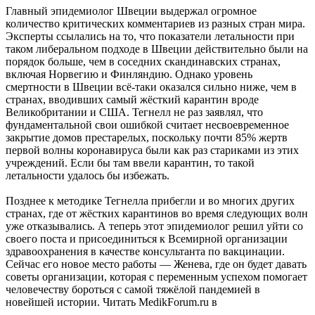
Главный эпидемиолог Швеции выдержал огромное
количество критических комментариев из разных стран мира.
Эксперты ссылались на то, что показатели летальности при
таком либеральном подходе в Швеции действительно были на
порядок больше, чем в соседних скандинавских странах,
включая Норвегию и Финляндию. Однако уровень
смертности в Швеции всё-таки оказался сильно ниже, чем в
странах, вводивших самый жёсткий карантин вроде
Великобритании и США. Тегнелл не раз заявлял, что
фундаментальной свои ошибкой считает несвоевременное
закрытие домов престарелых, поскольку почти 85% жертв
первой волны коронавируса были как раз стариками из этих
учреждений. Если бы там ввели карантин, то такой
летальности удалось бы избежать.
Позднее к методике Тегнелла прибегли и во многих других
странах, где от жёстких карантинов во время следующих волн
уже отказывались. А теперь этот эпидемиолог решил уйти со
своего поста и присоединиться к Всемирной организации
здравоохранения в качестве консультанта по вакцинации.
Сейчас его новое место работы — Женева, где он будет давать
советы организации, которая с переменным успехом помогает
человечеству бороться с самой тяжёлой пандемией в
новейшей истории.
Читать MedikForum.ru в