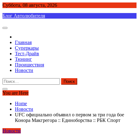
Skip
Суббота, 08 августа, 2026
to
Блог Автолюбителя
content
Главная
Суперкары
Тест-Драйв
Тюнинг
Проишествия
Новости
Найти:
You are Here
Home
Новости
UFC официально объявил о первом за три года бое
Конора Макгрегора :: Единоборства :: РБК Спорт
Новости