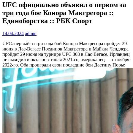
UFC официально объявил о первом за
три года бое Конора Макгрегора ::
Единоборства :: РБК Спорт
14.04.2024
admin
UFC: первый за три года бой Конора Макгрегора пройдет 29
июня в Лас-Вегасе
Поединок Макгрегора и Майкла Чендлера
пройдет 29 июня на турнире UFC 303 в Лас-Вегасе. Ирландец
не выходил в октагон с июля 2021-го, американец — с ноября
2022-го. Оба проиграли свои последние бои Дастину Порье