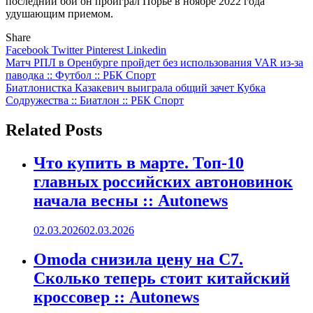
последний бой он проиграл Порье в ноябре 2022 года
удушающим приемом.
Share
Facebook
Twitter
Pinterest
Linkedin
Навигация
Матч РПЛ в Оренбурге пройдет без использования VAR из-за
паводка :: Футбол :: РБК Спорт
по
Биатлонистка Казакевич выиграла общий зачет Кубка
записям
Содружества :: Биатлон :: РБК Спорт
Related Posts
Что купить в марте. Топ-10
главных российских автоновинок
начала весны :: Autonews
02.03.2026
02.03.2026
Omoda снизила цену на C7.
Сколько теперь стоит китайский
кроссовер :: Autonews