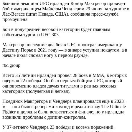
Бывший чемпион UFC ирландец Конор Макгрегор проведет
бой с американцем Майклом Чендлером 29 июня на турнире в
Лас-Вегасе (штат Невада, США), сообщила пресс-служба
промоушена.
Бой в полусредней весовой категории будет главным
событием турнира UFC 303.
Макгрегор последние два боя в UFC проиграл американцу
Дастину Порье в 2021 году — в январе уступил нокаутом, а в
начале июля сломал ногу в первом раунде.
rbc.group
Всего 35-летний ирландец провел 28 боев в ММА, в которых
одержал 22 победы. Он был первым бойцом UFC, который
одновременно владел двумя титулами в разных весовых
категориях (полулегкая и легкая).
Поединок Макгрегора и Чендлера планировался еще в 2023-
м — они были тренерами команд в реалити-шоу The Ultimate
Fighter и должны были встретиться в финале, но у ирландца
возникли проблемы с допинг-контролем.
У 37-летнего Чендлера 23 победы и восемь поражений,