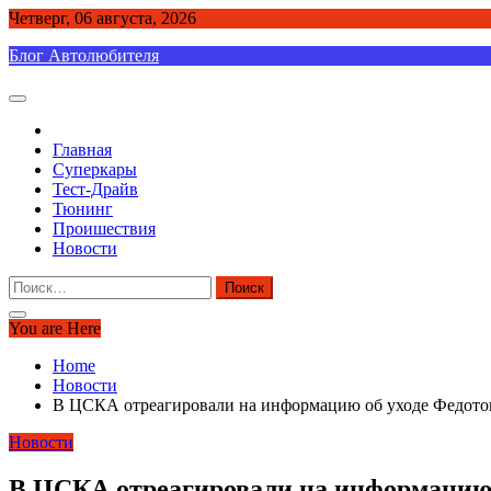
Skip
Четверг, 06 августа, 2026
to
Блог Автолюбителя
content
Главная
Суперкары
Тест-Драйв
Тюнинг
Проишествия
Новости
Найти:
You are Here
Home
Новости
В ЦСКА отреагировали на информацию об уходе Федотова
Новости
В ЦСКА отреагировали на информацию о