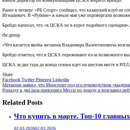
канале директор по коммуникациям ЦСКА Кирилл Брейдо.
Ранее в четверг «РБ Спорт» сообщил, что казанский клуб не 
Игнашевич. В «Рубине» в начале мая уже опровергали возможн
Брейдо написал, что «в ЦСКА не в курсе подобного сценария».
rbc.group
«Что касается якобы желания Владимира Валентиновича возгла
Брейдо отметил, что в ЦСКА переживают из-за возможного выле
ЦСКА за два тура до конца сезона идет на шестом месте в РП
Share
Facebook
Twitter
Pinterest
Linkedin
Навигация
Матыцин заявил, что Минспорт под его руководством «выдержа
Роналду в два раза превзошел Месси по доходу и возглавил рейт
по
записям
Related Posts
Что купить в марте. Топ-10 главных
02.03.2026
02.03.2026