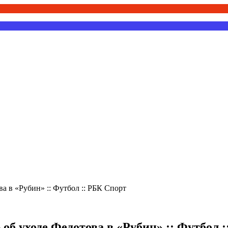
 в «Рубин» :: Футбол :: РБК Спорт
б уходе Федотова в «Рубин» :: Футбол :