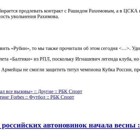
собирается продлевать контракт с Рашидом Рахимовым, а в ЦСК
ость увольнения Рахимова.
вить «Рубин», то мы также прочитали об этом сегодня <…>. Уди
та «Балтики» из РПЛ, поскольку Игнашевич легенда клуба, но «
Л. Армейцы не смогли защитить титул чемпиона Кубка России, п
л все вызовы» :: Другие :: РБК Спорт
инг Forbes :: Футбол :: РБК Спорт
 российских автоновинок начала весны :