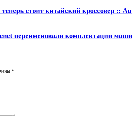
теперь стоит китайский кроссовер :: Au
Tenet переименовали комплектации машин
ечены
*