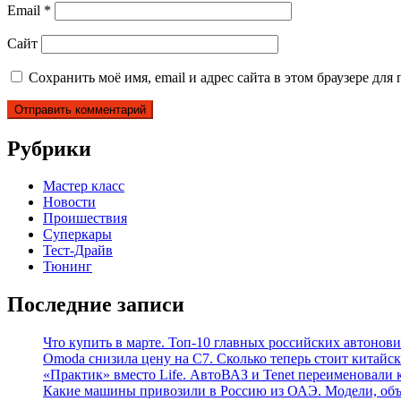
Email
*
Сайт
Сохранить моё имя, email и адрес сайта в этом браузере д
Рубрики
Мастер класс
Новости
Проишествия
Суперкары
Тест-Драйв
Тюнинг
Последние записи
Что купить в марте. Топ-10 главных российских автонови
Omoda снизила цену на C7. Сколько теперь стоит китайск
«Практик» вместо Life. АвтоВАЗ и Tenet переименовали 
Какие машины привозили в Россию из ОАЭ. Модели, объ