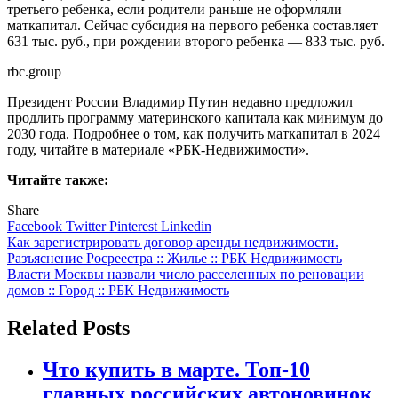
третьего ребенка, если родители раньше не оформляли
маткапитал. Сейчас субсидия на первого ребенка составляет
631 тыс. руб., при рождении второго ребенка — 833 тыс. руб.
rbc.group
Президент России Владимир Путин недавно предложил
продлить программу материнского капитала как минимум до
2030 года. Подробнее о том, как получить маткапитал в 2024
году, читайте в материале «РБК-Недвижимости».
Читайте также:
Share
Facebook
Twitter
Pinterest
Linkedin
Навигация
Как зарегистрировать договор аренды недвижимости.
Разъяснение Росреестра :: Жилье :: РБК Недвижимость
по
Власти Москвы назвали число расселенных по реновации
записям
домов :: Город :: РБК Недвижимость
Related Posts
Что купить в марте. Топ-10
главных российских автоновинок