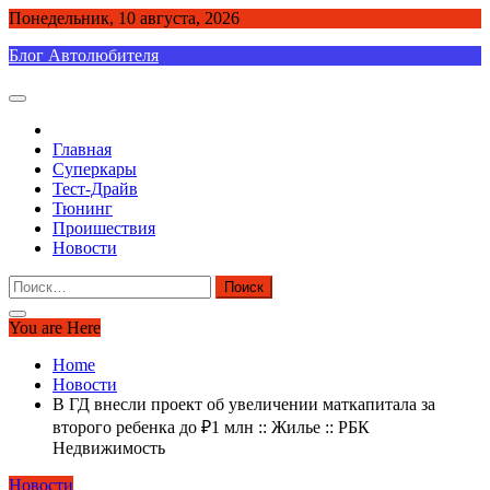
Skip
Понедельник, 10 августа, 2026
to
Блог Автолюбителя
content
Главная
Суперкары
Тест-Драйв
Тюнинг
Проишествия
Новости
Найти:
You are Here
Home
Новости
В ГД внесли проект об увеличении маткапитала за
второго ребенка до ₽1 млн :: Жилье :: РБК
Недвижимость
Новости