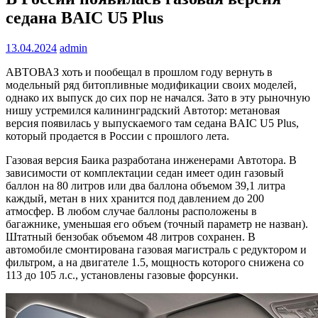
седана BAIC U5 Plus
13.04.2024
admin
АВТОВАЗ хоть и пообещал в прошлом году вернуть в
модельный ряд битопливные модификации своих моделей,
однако их выпуск до сих пор не начался. Зато в эту рыночную
нишу устремился калининградский Автотор: метановая
версия появилась у выпускаемого там седана BAIC U5 Plus,
который продается в России с прошлого лета.
Газовая версия Баика разработана инженерами Автотора. В
зависимости от комплектации седан имеет один газовый
баллон на 80 литров или два баллона объемом 39,1 литра
каждый, метан в них хранится под давлением до 200
атмосфер. В любом случае баллоны расположены в
багажнике, уменьшая его объем (точный параметр не назван).
Штатный бензобак объемом 48 литров сохранен. В
автомобиле смонтирована газовая магистраль с редуктором и
фильтром, а на двигателе 1.5, мощность которого снижена со
113 до 105 л.с., установлены газовые форсунки.