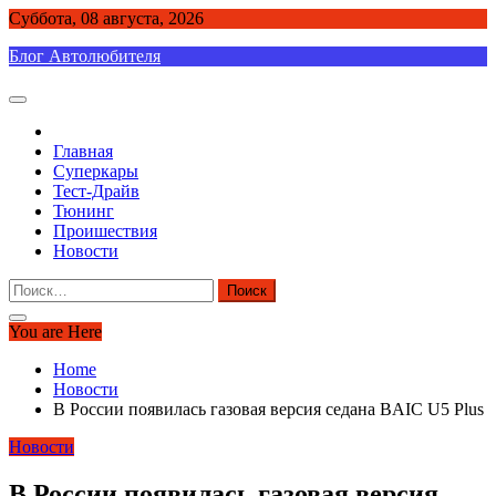
Skip
Суббота, 08 августа, 2026
to
Блог Автолюбителя
content
Главная
Суперкары
Тест-Драйв
Тюнинг
Проишествия
Новости
Найти:
You are Here
Home
Новости
В России появилась газовая версия седана BAIC U5 Plus
Новости
В России появилась газовая версия