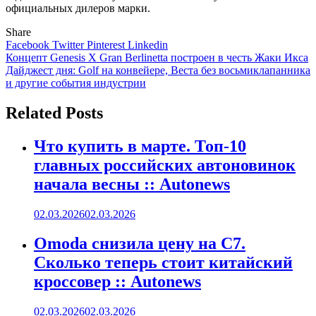
официальных дилеров марки.
Share
Facebook
Twitter
Pinterest
Linkedin
Навигация
Концепт Genesis X Gran Berlinetta построен в честь Жаки Икса
Дайджест дня: Golf на конвейере, Веста без восьмиклапанника
по
и другие события индустрии
записям
Related Posts
Что купить в марте. Топ-10
главных российских автоновинок
начала весны :: Autonews
02.03.2026
02.03.2026
Omoda снизила цену на C7.
Сколько теперь стоит китайский
кроссовер :: Autonews
02.03.2026
02.03.2026