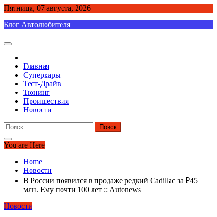
Skip
Пятница, 07 августа, 2026
to
Блог Автолюбителя
content
Главная
Суперкары
Тест-Драйв
Тюнинг
Проишествия
Новости
Найти:
You are Here
Home
Новости
В России появился в продаже редкий Cadillac за ₽45
млн. Ему почти 100 лет :: Autonews
Новости