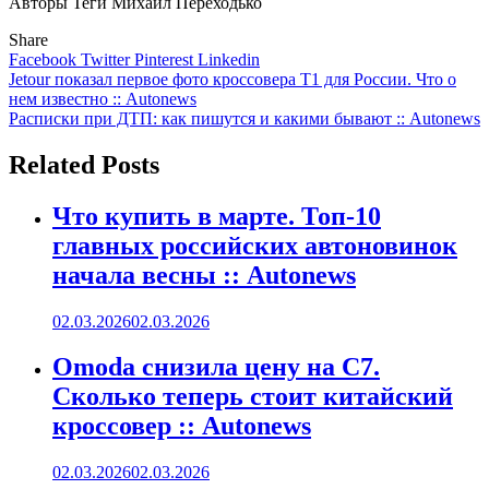
Авторы Теги Михаил Переходько
Share
Facebook
Twitter
Pinterest
Linkedin
Навигация
Jetour показал первое фото кроссовера T1 для России. Что о
нем известно :: Autonews
по
Расписки при ДТП: как пишутся и какими бывают :: Autonews
записям
Related Posts
Что купить в марте. Топ-10
главных российских автоновинок
начала весны :: Autonews
02.03.2026
02.03.2026
Omoda снизила цену на C7.
Сколько теперь стоит китайский
кроссовер :: Autonews
02.03.2026
02.03.2026