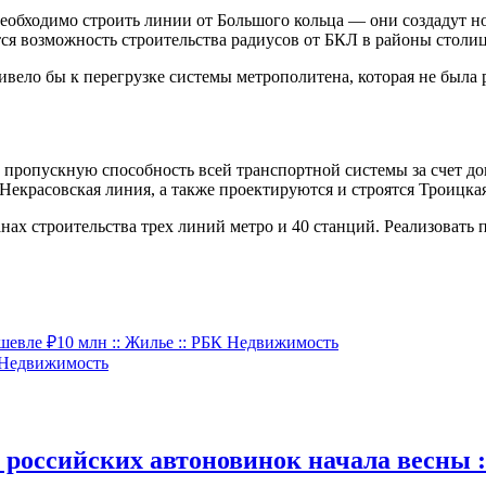
необходимо строить линии от Большого кольца — они создадут 
тся возможность строительства радиусов от БКЛ в районы столиц
ело бы к перегрузке системы метрополитена, которая не была 
т пропускную способность всей транспортной системы за счет д
Некрасовская линия, а также проектируются и строятся Троицка
ах строительства трех линий метро и 40 станций. Реализовать п
шевле ₽10 млн :: Жилье :: РБК Недвижимость
К Недвижимость
 российских автоновинок начала весны :