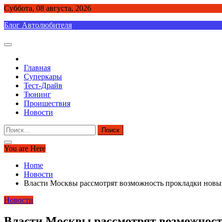
Skip
Суббота, 08 августа, 2026
to
Блог Автолюбителя
content
Главная
Суперкары
Тест-Драйв
Тюнинг
Проишествия
Новости
Найти:
You are Here
Home
Новости
Власти Москвы рассмотрят возможность прокладки новых
Новости
Власти Москвы рассмотрят возможность