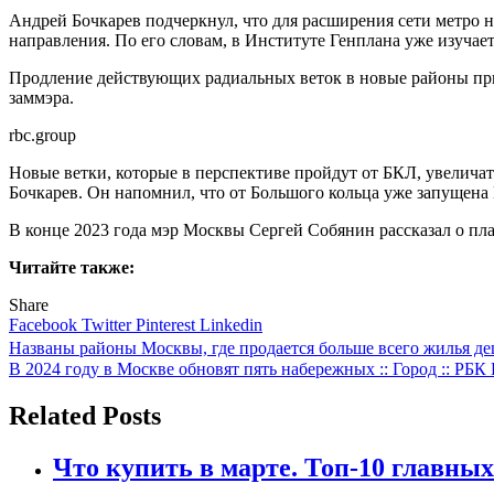
Андрей Бочкарев подчеркнул, что для расширения сети метро 
направления. По его словам, в Институте Генплана уже изучае
Продление действующих радиальных веток в новые районы прив
заммэра.
rbc.group
Новые ветки, которые в перспективе пройдут от БКЛ, увелича
Бочкарев. Он напомнил, что от Большого кольца уже запущена 
В конце 2023 года мэр Москвы Сергей Собянин рассказал о план
Читайте также:
Share
Facebook
Twitter
Pinterest
Linkedin
Навигация
Названы районы Москвы, где продается больше всего жилья де
В 2024 году в Москве обновят пять набережных :: Город :: РБ
по
записям
Related Posts
Что купить в марте. Топ-10 главных