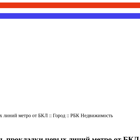
 линий метро от БКЛ :: Город :: РБК Недвижимость
 прокладки новых линий метро от БКЛ 