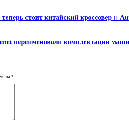
теперь стоит китайский кроссовер :: Au
Tenet переименовали комплектации машин
ечены
*