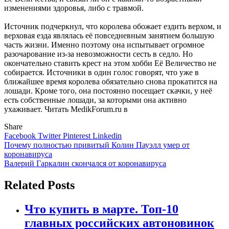
изменениями здоровья, либо с травмой.
Источник подчеркнул, что королева обожает ездить верхом, и
верховая езда являлась её повседневным занятием большую
часть жизни. Именно поэтому она испытывает огромное
разочарование из-за невозможности сесть в седло. Но
окончательно ставить крест на этом хобби Её Величество не
собирается. Источники в один голос говорят, что уже в
ближайшее время королева обязательно снова прокатится на
лошади. Кроме того, она постоянно посещает скачки, у неё
есть собственные лошади, за которыми она активно
ухаживает.
Читать MedikForum.ru в
Share
Facebook
Twitter
Pinterest
Linkedin
Навигация
Почему полностью привитый Колин Пауэлл умер от
коронавируса
по
Валерий Гаркалин скончался от коронавируса
записям
Related Posts
Что купить в марте. Топ-10
главных российских автоновинок