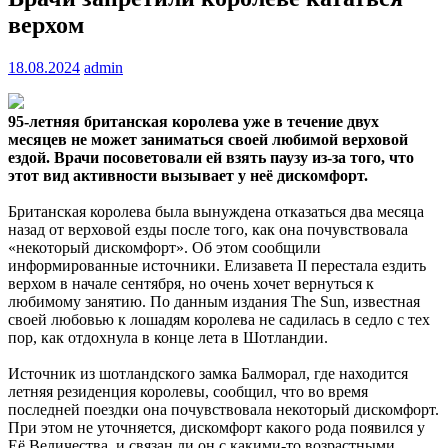
верхом
18.08.2024
admin
95-летняя британская королева уже в течение двух
месяцев не может заниматься своей любимой верховой
ездой. Врачи посоветовали ей взять паузу из-за того, что
этот
вид активности вызывает у неё дискомфорт.
Британская королева была вынуждена отказаться два месяца
назад от верховой езды после того, как она почувствовала
«некоторый дискомфорт». Об этом сообщили
информированные источники. Елизавета II перестала ездить
верхом в начале сентября, но очень хочет вернуться к
любимому занятию. По данным издания The Sun, известная
своей любовью к лошадям королева не садилась в седло с тех
пор, как отдохнула в конце лета в Шотландии.
Источник из шотландского замка Балморал, где находится
летняя резиденция королевы, сообщил, что во время
последней поездки она почувствовала некоторый дискомфорт.
При этом не уточняется, дискомфорт какого рода появился у
Её Величества, и связан ли он с какими-то возрастными