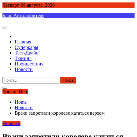
Skip
Четверг, 06 августа, 2026
to
Блог Автолюбителя
content
Главная
Суперкары
Тест-Драйв
Тюнинг
Проишествия
Новости
Найти:
You are Here
Home
Новости
Врачи запретили королеве кататься верхом
Новости
Врачи запретили королеве кататься