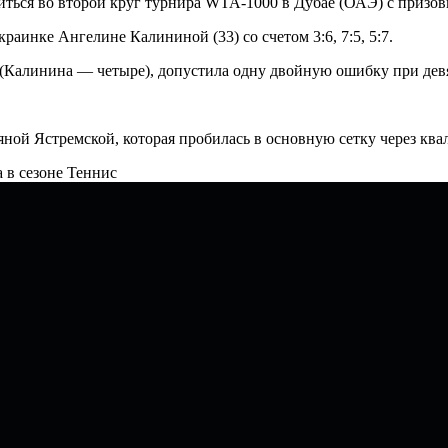
иться во второй круг турнира WTA-1000 в Дубае (ОАЭ) с призов
краинке Ангелине Калининой (33) со счетом 3:6, 7:5, 5:7.
 (Калинина — четыре), допустила одну двойную ошибку при девя
ной Ястремской, которая пробилась в основную сетку через кв
а в сезоне
Теннис