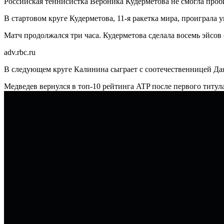
Российская теннисистка Вероника Кудерметова не смогла проб
В стартовом круге Кудерметова, 11-я ракетка мира, проиграла у
Матч продолжался три часа. Кудерметова сделала восемь эйсов
adv.rbc.ru
В следующем круге Калинина сыграет с соотечественницей Дая
Медведев вернулся в топ-10 рейтинга ATP после первого титул