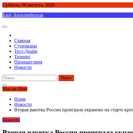
Skip
Суббота, 08 августа, 2026
to
Блог Автолюбителя
content
Главная
Суперкары
Тест-Драйв
Тюнинг
Проишествия
Новости
Найти:
You are Here
Home
Новости
Вторая ракетка России проиграла украинке на старте кру
Новости
Вторая ракетка России проиграла украи