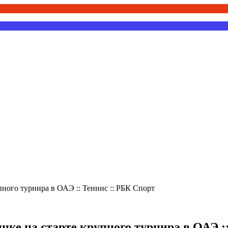
пного турнира в ОАЭ :: Теннис :: РБК Спорт
нке на старте крупного турнира в ОАЭ :