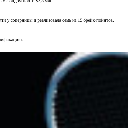
ым фондом почти $2,8 млн.
ти у соперницы и реализовала семь из 15 брейк-пойнтов.
алификацию.