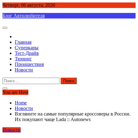
Skip
Четверг, 06 августа, 2026
to
Блог Автолюбителя
content
Главная
Суперкары
Тест-Драйв
Тюнинг
Проишествия
Новости
Найти:
You are Here
Home
Новости
Взгляните на самые популярные кроссоверы в России.
Их покупают чаще Lada :: Autonews
Новости