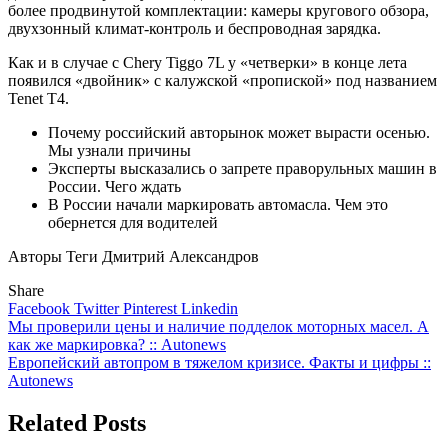
более продвинутой комплектации: камеры кругового обзора,
двухзонный климат-контроль и беспроводная зарядка.
Как и в случае с Chery Tiggo 7L у «четверки» в конце лета
появился «двойник» с калужской «пропиской» под названием
Tenet T4.
Почему российский авторынок может вырасти осенью.
Мы узнали причины
Эксперты высказались о запрете праворульных машин в
России. Чего ждать
В России начали маркировать автомасла. Чем это
обернется для водителей
Авторы Теги Дмитрий Александров
Share
Facebook
Twitter
Pinterest
Linkedin
Навигация
Мы проверили цены и наличие подделок моторных масел. А
как же маркировка? :: Autonews
по
Европейский автопром в тяжелом кризисе. Факты и цифры ::
записям
Autonews
Related Posts