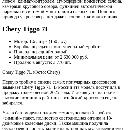
люком, климат-контролем, атмосферной подсветкой салона,
камерами кругового обзора, функцией автоматической
парковки и системой мониторинга слепых зон. Полного
привода у кроссовера нет даже в топовых комплектациях.
Chery Tiggo 7L
Мотор: 1,6 литра (150 л.с.)
Коробка передач: семиступенчатый «робот»
Привод: передний/полный
Минимальная цена: от 2 630 000 руб.
Продано в августе: 3 770 шт.
Chery Tiggo 7L
(Фото: Chery)
Первую тройку в списке самых популярных кроссоверов
замыкает Chery Tiggo 7L. В России эта модель поступила в
продажу только весной 2025 года. И до августа на такие
высокие позиции в рейтинге китайский кроссовер еще не
забирался.
Уже в базе модели положен семиступенчатый «робот»,
«зимний» пакет, полностью светодиодная оптика и 18-
дюймовые колесные диски. Также машина получила
бесключевой доступ, задние парктроники, мультимедийную