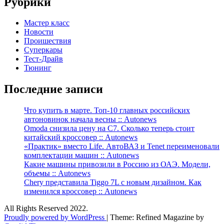
Рубрики
Мастер класс
Новости
Проишествия
Суперкары
Тест-Драйв
Тюнинг
Последние записи
Что купить в марте. Топ-10 главных российских
автоновинок начала весны :: Autonews
Omoda снизила цену на C7. Сколько теперь стоит
китайский кроссовер :: Autonews
«Практик» вместо Life. АвтоВАЗ и Tenet переименовали
комплектации машин :: Autonews
Какие машины привозили в Россию из ОАЭ. Модели,
объемы :: Autonews
Chery представила Tiggo 7L с новым дизайном. Как
изменился кроссовер :: Autonews
All Rights Reserved 2022.
Proudly powered by WordPress
|
Theme: Refined Magazine by