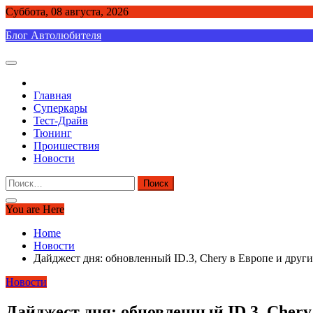
Skip
Суббота, 08 августа, 2026
to
Блог Автолюбителя
content
Главная
Суперкары
Тест-Драйв
Тюнинг
Проишествия
Новости
Найти:
You are Here
Home
Новости
Дайджест дня: обновленный ID.3, Chery в Европе и друг
Новости
Дайджест дня: обновленный ID.3, Chery