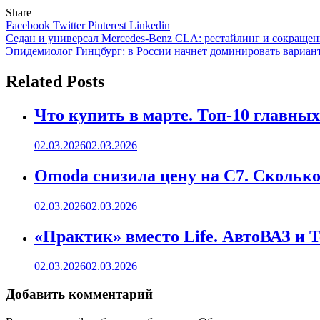
Share
Facebook
Twitter
Pinterest
Linkedin
Навигация
Седан и универсал Mercedes-Benz CLA: рестайлинг и сокраще
Эпидемиолог Гинцбург: в России начнет доминировать вариан
по
записям
Related Posts
Что купить в марте. Топ-10 главных
02.03.2026
02.03.2026
Omoda снизила цену на C7. Сколько 
02.03.2026
02.03.2026
«Практик» вместо Life. АвтоВАЗ и 
02.03.2026
02.03.2026
Добавить комментарий