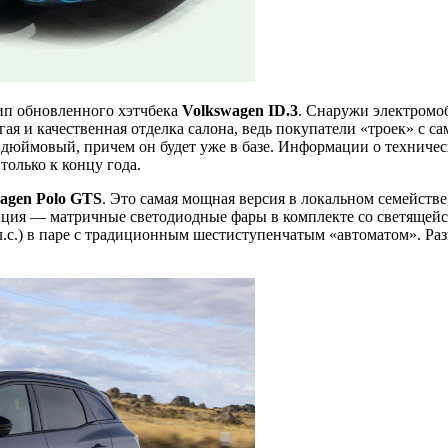
ип обновленного хэтчбека
Volkswagen ID.3
. Снаружи электромоб
ая и качественная отделка салона, ведь покупатели «троек» с с
дюймовый, причем он будет уже в базе. Информации о техниче
только к концу года.
agen Polo GTS
. Это самая мощная версия в локальном семействе,
пция — матричные светодиодные фары в комплекте со светящейся
л.с.) в паре с традиционным шестиступенчатым «автоматом». Раз