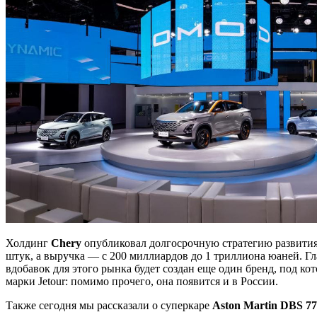
Холдинг
Chery
опубликовал долгосрочную стратегию развития
штук, а выручка — с 200 миллиардов до 1 триллиона юаней. Г
вдобавок для этого рынка будет создан еще один бренд, под 
марки Jetour: помимо прочего, она появится и в России.
Также сегодня мы рассказали о суперкаре
Aston Martin DBS 77