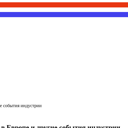
ие события индустрии
 в Европе и другие события индустрии