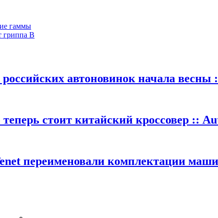
ние гаммы
т гриппа B
 российских автоновинок начала весны :
теперь стоит китайский кроссовер :: Au
Tenet переименовали комплектации машин