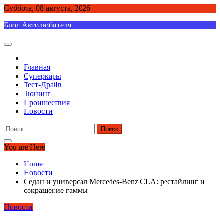
Skip
Суббота, 08 августа, 2026
to
Блог Автолюбителя
content
Главная
Суперкары
Тест-Драйв
Тюнинг
Проишествия
Новости
Найти:
You are Here
Home
Новости
Седан и универсал Mercedes-Benz CLA: рестайлинг и
сокращение гаммы
Новости