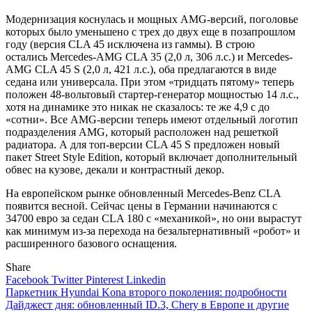
Модернизация коснулась и мощных AMG-версий, поголовье
которых было уменьшено с трех до двух еще в позапрошлом
году (версия CLA 45 исключена из гаммы). В строю
остались Mercedes-AMG CLA 35 (2,0 л, 306 л.с.) и Mercedes-
AMG CLA 45 S (2,0 л, 421 л.с.), оба предлагаются в виде
седана или универсала. При этом «тридцать пятому» теперь
положен 48-вольтовый стартер-генератор мощностью 14 л.с.,
хотя на динамике это никак не сказалось: те же 4,9 с до
«сотни». Все AMG-версии теперь имеют отдельный логотип
подразделения AMG, который расположен над решеткой
радиатора. А для топ-версии CLA 45 S предложен новый
пакет Street Style Edition, который включает дополнительный
обвес на кузове, декали и контрастный декор.
На европейском рынке обновленный Mercedes-Benz CLA
появится весной. Сейчас цены в Германии начинаются с
34700 евро за седан CLA 180 с «механикой», но они вырастут
как минимум из-за перехода на безальтернативный «робот» и
расширенного базового оснащения.
Share
Facebook
Twitter
Pinterest
Linkedin
Навигация
Паркетник Hyundai Kona второго поколения: подробности
Дайджест дня: обновленный ID.3, Chery в Европе и другие