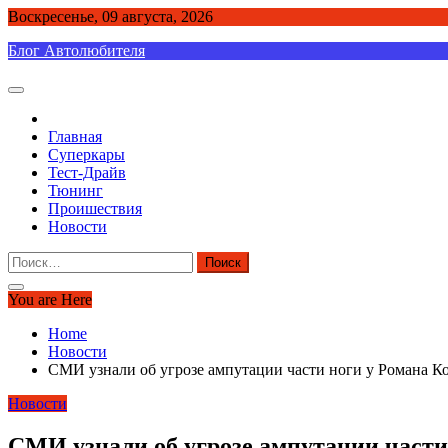
Skip
Воскресенье, 09 августа, 2026
to
Блог Автолюбителя
content
Главная
Суперкары
Тест-Драйв
Тюнинг
Проишествия
Новости
Найти:
You are Here
Home
Новости
СМИ узнали об угрозе ампутации части ноги у Романа Ко
Новости
СМИ узнали об угрозе ампутации части 