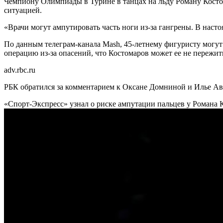
Чемпиону Олимпиады в Турине в танцах на льду Роману Костом
ситуацией.
«Врачи могут ампутировать часть ноги из-за гангрены. В насто
По данным телеграм-канала Mash, 45-летнему фигуристу могут 
операцию из-за опасений, что Костомаров может ее не пережит
adv.rbc.ru
РБК обратился за комментарием к Оксане Домниной и Илье Ав
«Спорт-Экспресс» узнал о риске ампутации пальцев у Романа