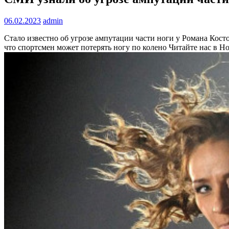
06.02.2023
admin
Стало известно об угрозе ампутации части ноги у Романа Кос
что спортсмен может потерять ногу по колено
Читайте нас в Н