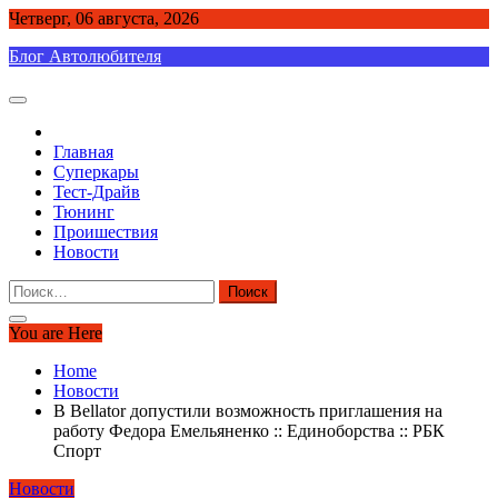
Skip
Четверг, 06 августа, 2026
to
Блог Автолюбителя
content
Главная
Суперкары
Тест-Драйв
Тюнинг
Проишествия
Новости
Найти:
You are Here
Home
Новости
В Bellator допустили возможность приглашения на
работу Федора Емельяненко :: Единоборства :: РБК
Спорт
Новости