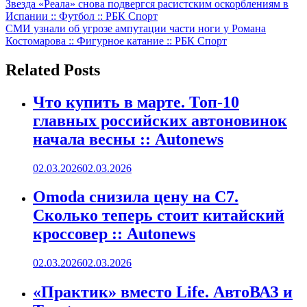
Навигация
Звезда «Реала» снова подвергся расистским оскорблениям в
Испании :: Футбол :: РБК Спорт
по
СМИ узнали об угрозе ампутации части ноги у Романа
записям
Костомарова :: Фигурное катание :: РБК Спорт
Related Posts
Что купить в марте. Топ-10
главных российских автоновинок
начала весны :: Autonews
02.03.2026
02.03.2026
Omoda снизила цену на C7.
Сколько теперь стоит китайский
кроссовер :: Autonews
02.03.2026
02.03.2026
«Практик» вместо Life. АвтоВАЗ и