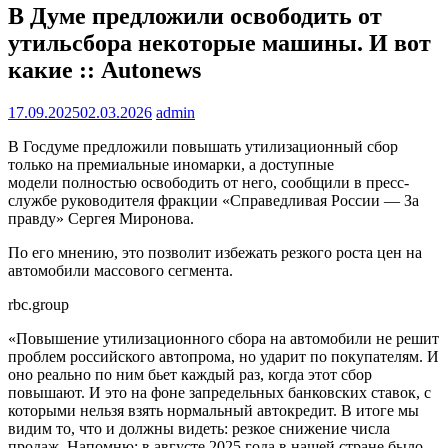
В Думе предложили освободить от
утильсбора некоторые машины. И вот
какие :: Autonews
17.09.2025
02.03.2026
admin
В Госдуме предложили повышать утилизационный сбор
только на премиальные иномарки, а доступные
модели полностью освободить от него, сообщили в пресс-
службе руководителя фракции «Справедливая России — За
правду» Сергея Миронова.
По его мнению, это позволит избежать резкого роста цен на
автомобили массового сегмента.
rbc.group
«Повышение утилизационного сбора на автомобили не решит
проблем российского автопрома, но ударит по покупателям. И
оно реально по ним бьет каждый раз, когда этот сбор
повышают. И это на фоне запредельных банковских ставок, с
которыми нельзя взять нормальный автокредит. В итоге мы
видим то, что и должны видеть: резкое снижение числа
продаж. Напомню: в августе 2025 года в нашей стране было