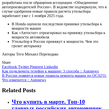
разработана после обращения ассоциации «Объединение
автопроизводителей России». В ведомстве подчеркнули, что в
случае одобрения новые правила расчета утильсбора
заработают уже c 1 ноября 2025 года.
В Honda оценили последствия привязки утильсбора к
мощности машин
Как «Автостат» отреагировал на привязку утильсбора к
мощности автомобиля
Утильсбор в России привяжут к мощности. Чем это
грозит авторынку
Авторы Теги Михаил Переходько
Share
Facebook
Twitter
Pinterest
Linkedin
Навигация
Как подключить телефон к машине: 3 способа :: Autonews
В России появятся новые правила ремонта машин по ОСАГО.
по
Что изменится :: Autonews
записям
Related Posts
Что купить в марте. Топ-10
главных российских автоновинок