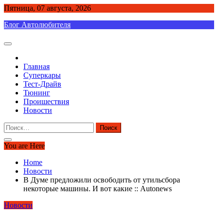
Skip
Пятница, 07 августа, 2026
to
Блог Автолюбителя
content
Главная
Суперкары
Тест-Драйв
Тюнинг
Проишествия
Новости
Найти:
You are Here
Home
Новости
В Думе предложили освободить от утильсбора
некоторые машины. И вот какие :: Autonews
Новости