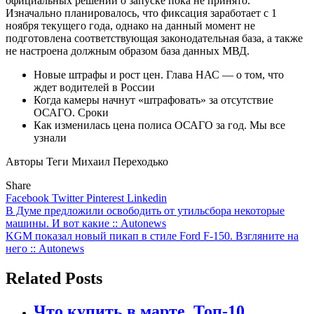
официальных решений о запуске пока не принято.
Изначально планировалось, что фиксация заработает с 1
ноября текущего года, однако на данный момент не
подготовлена соответствующая законодательная база, а также
не настроена должным образом база данных МВД.
Новые штрафы и рост цен. Глава НАС — о том, что
ждет водителей в России
Когда камеры начнут «штрафовать» за отсутствие
ОСАГО. Сроки
Как изменилась цена полиса ОСАГО за год. Мы все
узнали
Авторы Теги Михаил Переходько
Share
Facebook
Twitter
Pinterest
Linkedin
Навигация
В Думе предложили освободить от утильсбора некоторые
машины. И вот какие :: Autonews
по
KGM показал новый пикап в стиле Ford F-150. Взгляните на
записям
него :: Autonews
Related Posts
Что купить в марте. Топ-10