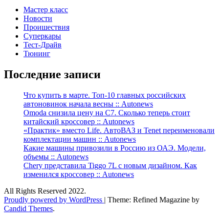
Мастер класс
Новости
Проишествия
Суперкары
Тест-Драйв
Тюнинг
Последние записи
Что купить в марте. Топ-10 главных российских
автоновинок начала весны :: Autonews
Omoda снизила цену на C7. Сколько теперь стоит
китайский кроссовер :: Autonews
«Практик» вместо Life. АвтоВАЗ и Tenet переименовали
комплектации машин :: Autonews
Какие машины привозили в Россию из ОАЭ. Модели,
объемы :: Autonews
Chery представила Tiggo 7L с новым дизайном. Как
изменился кроссовер :: Autonews
All Rights Reserved 2022.
Proudly powered by WordPress
|
Theme: Refined Magazine by
Candid Themes
.