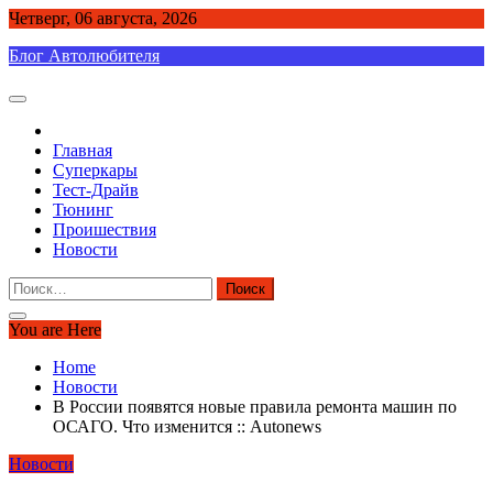
Skip
Четверг, 06 августа, 2026
to
Блог Автолюбителя
content
Главная
Суперкары
Тест-Драйв
Тюнинг
Проишествия
Новости
Найти:
You are Here
Home
Новости
В России появятся новые правила ремонта машин по
ОСАГО. Что изменится :: Autonews
Новости