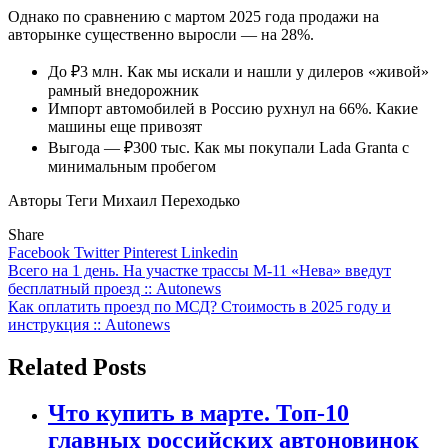
Однако по сравнению с мартом 2025 года продажи на
авторынке существенно выросли — на 28%.
До ₽3 млн. Как мы искали и нашли у дилеров «живой»
рамный внедорожник
Импорт автомобилей в Россию рухнул на 66%. Какие
машины еще привозят
Выгода — ₽300 тыс. Как мы покупали Lada Granta с
минимальным пробегом
Авторы Теги
Михаил Переходько
Share
Facebook
Twitter
Pinterest
Linkedin
Навигация
Всего на 1 день. На участке трассы М-11 «Нева» введут
бесплатный проезд :: Autonews
по
Как оплатить проезд по МСД? Стоимость в 2025 году и
записям
инструкция :: Autonews
Related Posts
Что купить в марте. Топ-10
главных российских автоновинок