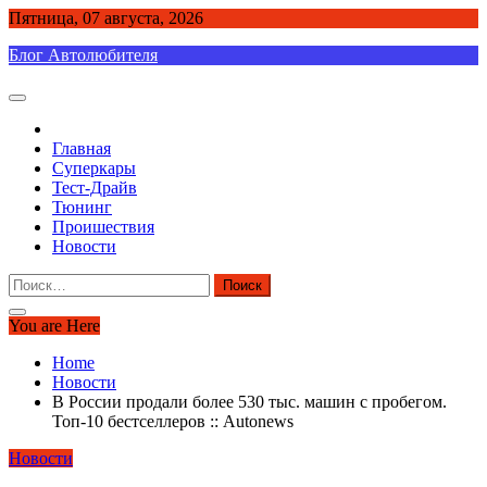
Skip
Пятница, 07 августа, 2026
to
Блог Автолюбителя
content
Главная
Суперкары
Тест-Драйв
Тюнинг
Проишествия
Новости
Найти:
You are Here
Home
Новости
В России продали более 530 тыс. машин с пробегом.
Топ-10 бестселлеров :: Autonews
Новости